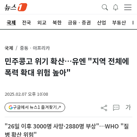
제
국제
전국
외교
북한
금융ㆍ증권
산업
부동산
I
국제
중동ㆍ아프리카
민주콩고 위기 확산…유엔 "지역 전체에
폭력 확대 위험 높아"
2025.02.07 오후 10:08
가
구글에서 뉴스1 즐겨찾기
"26일 이후 3000명 사망·2880명 부상"…WHO "질
병 확산 위험"