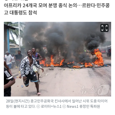
아프리카 24개국 모여 분쟁 종식 논의…르완다·민주콩
고 대통령도 참석
28일(현지시간) 콩고민주공화국 킨샤사에서 일어난 시위 도중 타이어
등이 불에 타고 있다. ⓒ 로이터=뉴스1 ⓒ News1 류정민 특파원