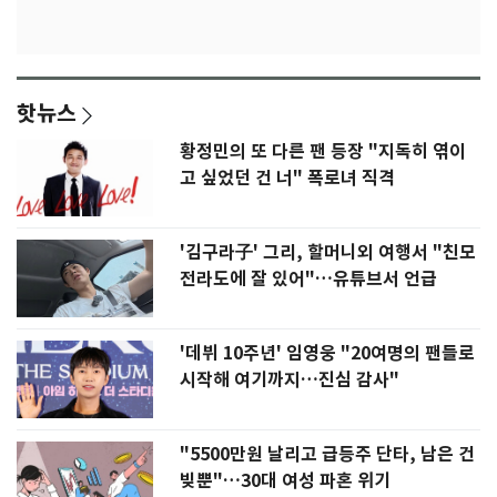
핫뉴스
황정민의 또 다른 팬 등장 "지독히 엮이
고 싶었던 건 너" 폭로녀 직격
'김구라子' 그리, 할머니외 여행서 "친모
전라도에 잘 있어"…유튜브서 언급
'데뷔 10주년' 임영웅 "20여명의 팬들로
시작해 여기까지…진심 감사"
"5500만원 날리고 급등주 단타, 남은 건
빚뿐"…30대 여성 파혼 위기