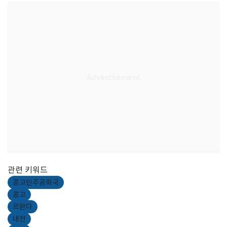
관련 키워드
콩고민주공화국
콩고
르완다
내전