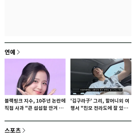
연예
블랙핑크 지수, 10주년 논란에
'김구라子' 그리, 할머니외 여
직접 사과 "큰 섭섭함 안겨 미
행서 "친모 전라도에 잘 있
안"
어"…유튜브서 언급
스포츠