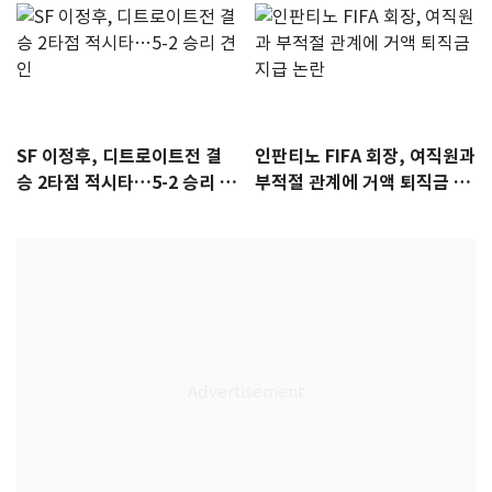
SF 이정후, 디트로이트전 결
인판티노 FIFA 회장, 여직원과
승 2타점 적시타…5-2 승리 견
부적절 관계에 거액 퇴직금 지
인
급 논란