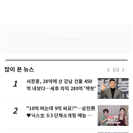
많이 본 뉴스
1
/
2
서장훈, 28억에 산 강남 건물 450
1
억 내놨다…세후 차익 280억 '잭팟'
"10억 버는데 9억 써요?"…삼전男
2
♥닉스女 3:3 단체소개팅 예능 화
제