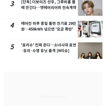
[단독] 더보이즈 선우, 그루비룸 품
3
에 안긴다…앳에어리어와 전속계약
에어컨 하루 종일 틀면 전기료 29만
4
원…450kWh 넘으면 '요금 폭탄'
'효리수' 진짜 온다…소녀시대 효연
5
·유리·수영 유닛 출격 [N이슈]