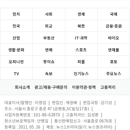
정치
사회
경제
국제
전국
외교
북한
금융·증권
산업
부동산
IT·과학
바이오
생활·문화
연예
스포츠
연재물
오피니언
핫이슈
피플
포토
TV
속보
인기뉴스
주요뉴스
회사소개
광고/제휴·구매문의
이용약관·정책
고충처리
대표이사/발행인 : 이영섭
|
편집인 : 채원배
|
편집국장 : 김기성
|
주소 : 서울시 종로구 종로 47 (공평동,SC빌딩17층)
|
사업자등록번호 : 101-86-62870
|
고충처리인 : 김성환
|
청소년보호책임자 : 안병길
|
통신판매업신고 : 서울종로 0676호
|
등록일 : 2011. 05. 26
|
제호 : 뉴스1코리아(읽기: 뉴스원코리아)
|