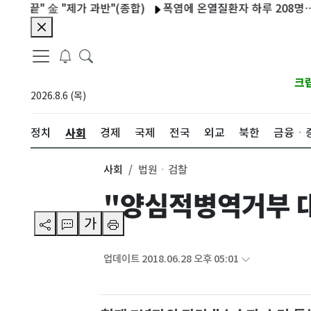
 金 "제가 과반"(종합)
폭염에 온열질환자 하루 208명…1명 사
크
2026.8.6 (목)
사회
정치
경제
국제
전국
외교
북한
금융ㆍ
사회
법원ㆍ검찰
"양심적병역거부 
가
업데이트 2018.06.28 오후 05:01