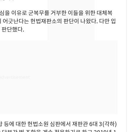
[단독]"이번 역은 신논
8
 양심을 이유로 군복무를 거부한 이들을 위한 대체복
현, 토스역입니다"…서
에 어긋난다는 헌법재판소의 판단이 나왔다. 다만 입
울 지하철에 토스 이름
 판단했다.
새겼다
SK하이닉스 또 프리마
9
켓 하한가…달랑 11주
에 시초가 소동
"캐리비안 베이 여자 탈
10
의실에 남자가 있어
요"…경찰 수사
 등에 대한 헌법소원 심판에서 재판관 6대 3(각하)