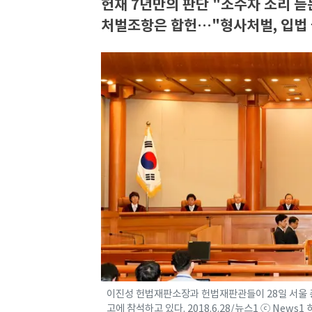
헌재 7년만의 판단 "소수자 소리 듣
처벌조항은 합헌…"형사처벌, 입법 
이진성 헌법재판소장과 헌법재판관들이 28일 서울 
고에 참석하고 있다. 2018.6.28/뉴스1 ⓒ News1