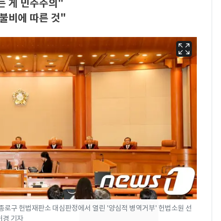
는 게 민주주의"
불비에 따른 것"
삼성전자·SK하이닉스
6
"주주 환원 의미 있게
확대할 것" 약속
펄펄 끓는 서울, 40도
7
돌파하나…한낮 39도
종로구 헌법재판소 대심판정에서 열린 '양심적 병역거부' 헌법소원 선
폭염[오늘날씨]
 허경 기자