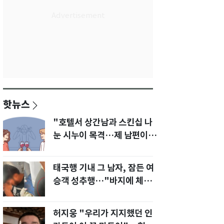
핫뉴스
"호텔서 상간남과 스킨십 나
눈 시누이 목격…제 남편이
입 다물라 하네요"
태국행 기내 그 남자, 잠든 여
승객 성추행…"바지에 체액
까지 묻었다"
허지웅 "우리가 지지했던 인