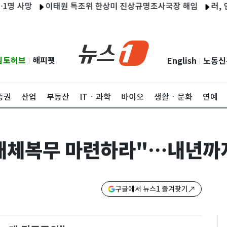
망
이태원 특조위 한상미 진상규명조사국장 해임
러, 연료난에
립토허브
해피펫
English
노동신
|
|
증권
산업
부동산
ITㆍ과학
바이오
생활ㆍ문화
연예
대체복무 마련하라"…내년까지
구글에서 뉴스1 즐겨찾기