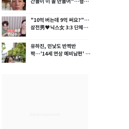
간들이 이 꼴 만들어"…형소
법 개정안에 발끈
"10억 버는데 9억 써요?"…
삼전男♥닉스女 3:3 단체소
개팅 예능 화제
유하진, 민낯도 반짝반
짝…'14세 연상 예비남편' 강
균성이 반한 청순 미모