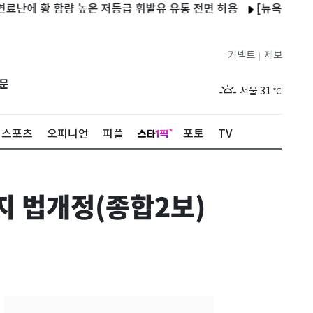
 황 함량 높은 저등급 휘발유 유통 전면 허용
[뉴욕개장] 기술주 
커넥트
제보
|
제주
27
℃
문
서울
31
℃
부산
27
℃
스포츠
오피니언
피플
포토
TV
대구
29
℃
인천
29
℃
 법개정(종합2보)
광주
27
℃
대전
28
℃
울산
26
℃
강릉
25
℃
제주
27
℃