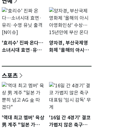
연예
'효리수' 진짜 온다…
양자경, 부산국제영
소녀시대 효연·유리·
화제 '올해의 아시아
수영 유닛 출격 [N이
영화인상' 수상…15
슈]
년만에 부산 온다
스포츠
'역대 최고 멤버' 육상
'16일 간 4경기' 결코
男 계주 "일본 가뿐히
가볍지 않은 축구대
넘고 AG 金 따겠다"
표팀 '임시 감독' 무게