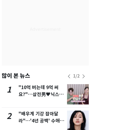
서울
31
℃
부산
27
℃
대구
29
℃
인천
29
℃
광주
27
℃
대전
28
℃
울산
26
℃
많이 본 뉴스
1
/
2
강릉
25
℃
"10억 버는데 9억 써
삼성전자·S
1
6
요?"…삼전男♥닉스女
"주주 환원 
제주
27
℃
3:3 단체소개팅 예능 화
확대할 것" 
제
"배우계 기강 잡아달
펄펄 끓는 서
2
7
라"…'4년 공백' 수애,
돌파하나…한
SNS 오픈·프로필 공개
폭염[오늘날