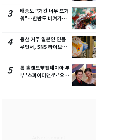
화제
태풍도 "거긴 너무 뜨거
[단독]"이번
3
8
워"…한반도 비켜가는
현, 토스역
'돌핀'과 '찬홈'
울 지하철에
새겼다
용산 거주 일본인 인플
SK하이닉스
4
9
루언서, SNS 라이브방
켓 하한가…
송 도중 사망
에 시초가 
톰 홀랜드♥젠데이아 부
"캐리비안 
5
10
부 '스파이더맨4'·'오디
의실에 남자
세이'로 극장 장악
요"…경찰 