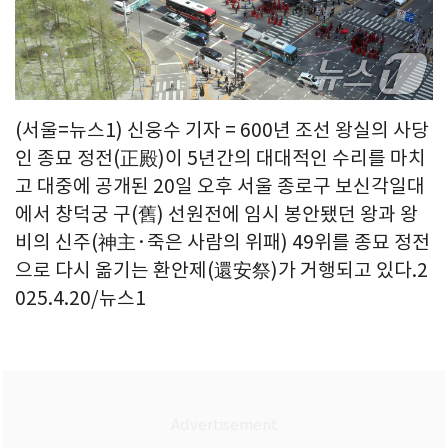
(서울=뉴스1) 신웅수 기자 = 600년 조선 왕실의 사당
인 종묘 정전(正殿)이 5년간의 대대적인 수리를 마치
고 대중에 공개된 20일 오후 서울 종로구 보신각일대
에서 창덕궁 구(舊) 선원전에 임시 봉안됐던 왕과 왕
비의 신주(神主·죽은 사람의 위패) 49위를 종묘 정전
으로 다시 옮기는 환안제(還安祭)가 거행되고 있다.2
025.4.20/뉴스1