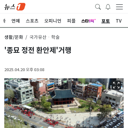
포토
문화
연예
스포츠
오피니언
피플
TV
생활/문화
국가유산ㆍ학술
'종묘 정전 환안제'거행
2025.04.20 오후 03:08