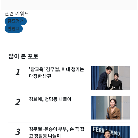
관련 키워드
종묘정전
환안제
많이 본 포토
'참교육' 김무열, 아내 챙기는
1
다정한 남편
김희애, 청담동 나들이
2
김무열·윤승아 부부, 손 꼭 잡
3
고 청담동 나들이