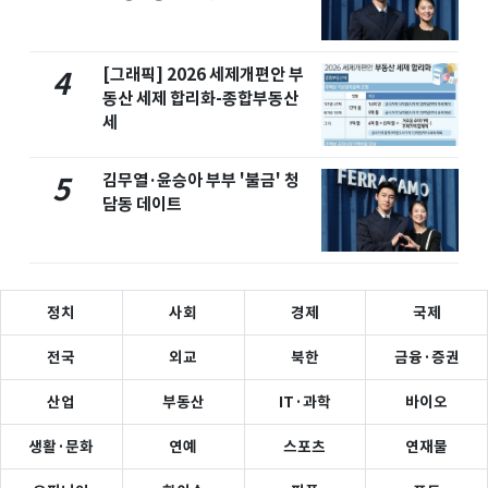
[그래픽] 2026 세제개편안 부
4
동산 세제 합리화-종합부동산
세
김무열·윤승아 부부 '불금' 청
5
담동 데이트
정치
사회
경제
국제
전국
외교
북한
금융·증권
산업
부동산
IT·과학
바이오
생활·문화
연예
스포츠
연재물