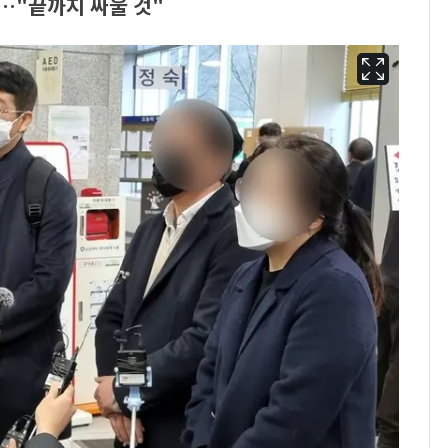
…"끝까지 싸울 것"
용산 거주 일본인 인플
6
루언서, SNS 라이브방
송 도중 사망
태풍도 "거긴 너무 뜨거
7
워"…한반도 비켜가는
'돌핀'과 '찬홈'