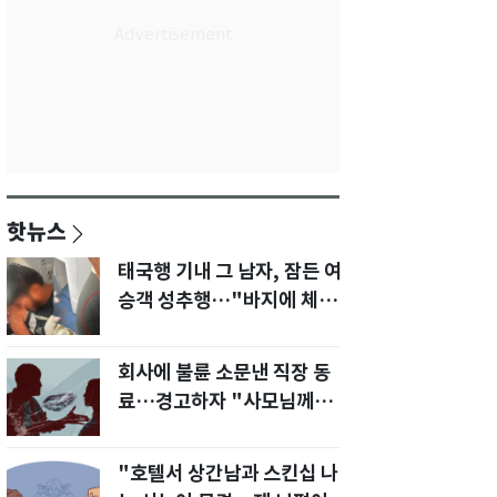
핫뉴스
태국행 기내 그 남자, 잠든 여
승객 성추행…"바지에 체액
까지 묻었다"
회사에 불륜 소문낸 직장 동
료…경고하자 "사모님께도
말씀드리겠다"
"호텔서 상간남과 스킨십 나