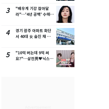
"배우계 기강 잡아달
삼성전자·S
3
8
라"…'4년 공백' 수애,
"주주 환원 
SNS 오픈·프로필 공개
확대할 것" 
화제
경기 광주 아파트 화단
"하늘로 떠
4
9
서 40대 女 숨진 채 발
속"…이현주
견…시신 옆엔 '이불'
번째 모발 
"10억 버는데 9억 써
[단독] 아내
5
10
요?"…삼전男♥닉스女
성매매 여성
3:3 단체소개팅 예능 화
아 때려 살해
제
형