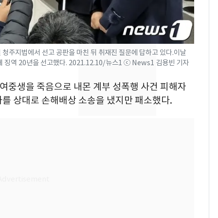
삼성전자·SK하이닉스
8
"주주 환원 의미 있게
확대할 것" 약속
일 청주지법에서 선고 공판을 마친 뒤 취재진 질문에 답하고 있다.이날
"하늘로 떠난 딸과의 약
9
 20년을 선고했다. 2021.12.10/뉴스1 ⓒ News1 김용빈 기자
속"…이현주 경사, 세
번째 모발 기부
 두 여중생을 죽음으로 내몬 계부 성폭행 사건 피해자
가를 상대로 손해배상 소송을 냈지만 패소했다.
[단독] 아내 가출하자
10
성매매 여성 부르고 영
아 때려 살해한 친부, 중
형