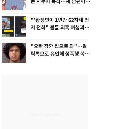
눈 시누이 목격…제 남편이
입 다물라 하네요"
"'황정민이 1년간 62차례 먼
저 전화" 불륜 의혹 여성과의
통화내역 공개
"오빠 잠깐 집으로 와"…딸
틱톡으로 유인해 성폭행 복수
한 아빠