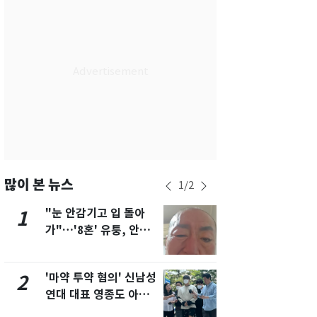
서울
37
℃
부산
33
℃
대구
37
℃
인천
36
℃
광주
36
℃
대전
35
℃
울산
32
℃
많이 본 뉴스
1
/
2
강릉
30
℃
"눈 안감기고 입 돌아
용산 거주 
1
6
가"…'8혼' 유퉁, 안면
루언서, SN
제주
31
℃
마비 근황 유튜브서 공
송 도중 사망
개
'마약 투약 혐의' 신남성
태풍도 "거
2
7
연대 대표 영종도 아파
워"…한반도
트서 숨진 채 발견
'돌핀'과 '찬