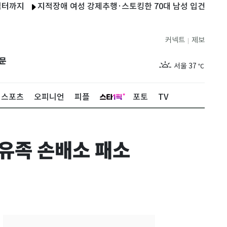
지적장애 여성 강제추행·스토킹한 70대 남성 입건
전주시, 농
커넥트
제보
|
제주
31
℃
문
서울
37
℃
부산
33
℃
스포츠
오피니언
피플
포토
TV
대구
37
℃
인천
36
℃
 유족 손배소 패소
광주
36
℃
대전
35
℃
울산
32
℃
강릉
30
℃
제주
31
℃