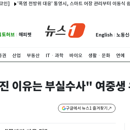
'폭염 전방위 대응' 통영시, 스마트 어장 관리부터 이동식 쉼터까지
립토허브
해피펫
English
노동신
|
|
증권
산업
부동산
ITㆍ과학
바이오
생활ㆍ문화
연예
숨진 이유는 부실수사" 여중생
구글에서 뉴스1 즐겨찾기