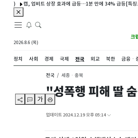
캡, 업비트 상장 효과에 급등…1분 만에 34% 급등[특징코인]
크
2026.8.6 (목)
전국
정치
사회
경제
국제
외교
북한
금융ㆍ
전국
세종ㆍ충북
"성폭행 피해 딸 
가
업데이트 2024.12.19 오후 05:14