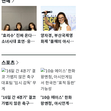
연예
'효리수' 진짜 온다…
양자경, 부산국제영
소녀시대 효연·유리·
화제 '올해의 아시아
수영 유닛 출격 [N이
영화인상' 수상…15
슈]
년만에 부산 온다
스포츠
'16일 간 4경기' 결코
'10승 에이스' 한화
가볍지 않은 축구대
왕옌청, 아시안게임
표팀 '임시 감독' 무게
서 한국전 '표적 등판'