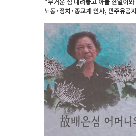
"무거운 짐 내려놓고 아들 한열이와
노동·정치·종교계 인사, 민주유공자