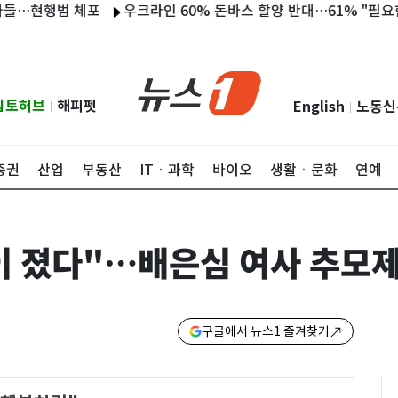
행범 체포
우크라인 60% 돈바스 할양 반대…61% "필요한 만큼 전
립토허브
해피펫
English
노동신
|
|
증권
산업
부동산
ITㆍ과학
바이오
생활ㆍ문화
연예
 졌다"…배은심 여사 추모제
구글에서 뉴스1 즐겨찾기