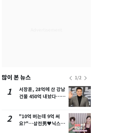
서울
32
℃
부산
28
℃
대구
29
℃
인천
30
℃
광주
30
℃
대전
29
℃
울산
28
℃
많이 본 뉴스
1
/
2
강릉
25
℃
서장훈, 28억에 산 강남
13호 태풍 '
1
6
건물 450억 내놨다…세
키나와·가고
제주
28
℃
후 차익 280억 '잭팟'
근…26만명
"10억 버는데 9억 써
"캐리비안 
2
7
요?"…삼전男♥닉스女
의실에 남자
3:3 단체소개팅 예능 화
요"…경찰 