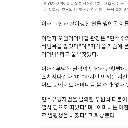
이명자 오월어머니집 이사장이 10일 오후 광주 동구
사 사회장 '추도의 밤' 행사에 참석해 눈물을 훔치고 있다
이후 고인과 살아생전 연을 맺어온 이들
이명자 오월어머니집 관장은 "민주주의
버팀목을 잃었다"며 "자식을 가슴에 
어머니"라고 울부짖었다.
이어 "부당한 권력의 탄압과 군홧발에
스쳐지나간다"며 "하지만 이제는 지산동
어느 곳에서도 어머니를 볼 수가 없다"
민주유공자법을 발의한 우원식 더불어민
열사 곁으로 떠났다"며 "어머니는 이
로 일평생을 바쳤다"고 회상했다.