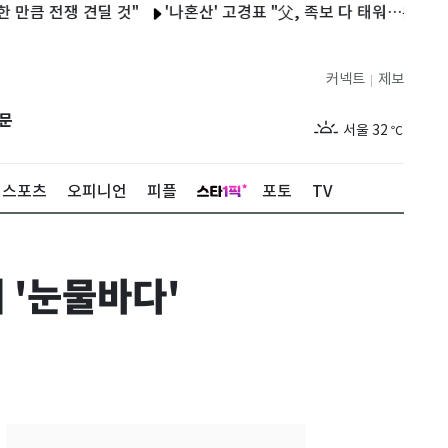
쟁 견딜 것"
'나혼산' 고경표 "父, 족보 다 태워…온전히 네 삶 살
커넥트
제보
|
제주
28
℃
문
서울
32
℃
부산
28
℃
스포츠
오피니언
피플
포토
TV
대구
29
℃
인천
30
℃
 '눈물바다'
광주
30
℃
대전
29
℃
울산
28
℃
강릉
25
℃
제주
28
℃