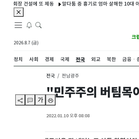
장 건설에 또 제동
말다툼 중 흉기로 엄마 살해한 10대 아들…현
크
2026.8.7 (금)
전국
정치
사회
경제
국제
외교
북한
금융ㆍ
전국
전남광주
"민주주의 버팀목이
가
2022.01.10 오후 08:08