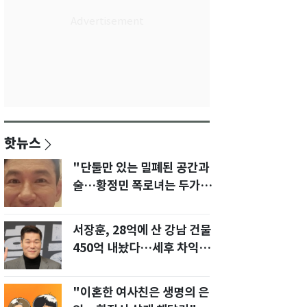
핫뉴스
"단둘만 있는 밀폐된 공간과
술…황정민 폭로녀는 두가지
에 집착했다"
서장훈, 28억에 산 강남 건물
450억 내놨다…세후 차익
280억 '잭팟'
"이혼한 여사친은 생명의 은