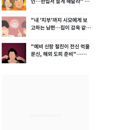
인…한집서 살게 해달라" 남
편 요구에 '절망'
"내 '치부'까지 시모에게 보
고하는 남편…집이 감옥 같
다" 아내 고통
"예비 신랑 절친이 전신 먹물
문신, 해외 도피 준비"…예비
신부 '혼란'