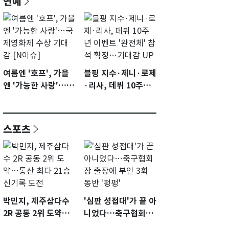
연예
여름엔 '호프', 가을
블핑 지수·제니·로제
엔 '가능한 사랑'…국
·리사, 데뷔 10주년
제영화제 수상 기대
이벤트 '완전체' 참석
감 [N이슈]
확정…기대감 UP
스포츠
박민지, 제주삼다수
'심판 성접대'가 끝 아
2R 공동 2위 도약…
니었다…축구협회장
통산 최다 21승 신기
출장에 부인 3회 동반