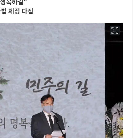
 행복하길"
법 제정 다짐
13호 태풍 '돌핀' 日오
6
키나와·가고시마현 접
근…26만명 대피령
"캐리비안 베이 여자 탈
7
의실에 남자가 있어
요"…경찰 수사