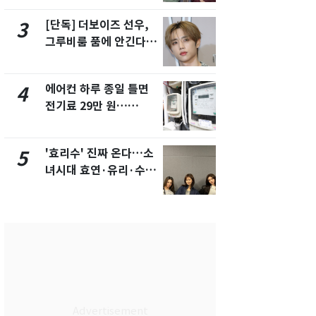
제
[단독] 더보이즈 선우,
[단독]중수
3
8
그루비룸 품에 안긴다…
수사관 경력
앳에어리어와 전속계약
진…법무사·
택' 유지
에어컨 하루 종일 틀면
전남광주 화
4
9
전기료 29만 원…
교통사고로 
450kWh 넘으면 '요금
지…6명 부
폭탄'
'효리수' 진짜 온다…소
축구협회, 
5
10
녀시대 효연·유리·수영
들 10여명 대
유닛 출격 [N이슈]
대' 의혹…
픽 예선 등