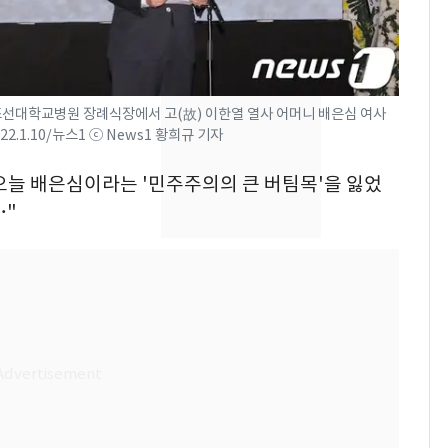
[단독]중수청 가는 검찰
8
수사관 경력 합산 추
진…법무사·집행관 '혜
택' 유지
조선대학교병원 장례식장에서 고(故) 이한열 열사 어머니 배은심 여사
전남광주 화정역 인근서
9
2.1.10/뉴스1 ⓒ News1 황희규 기자
교통사고로 40대 심정
지…6명 부상
 오늘 배은심이라는 '민주주의의 큰 버팀목'을 잃었
…"
축구협회, 외국인 심판
10
들 10여명 대상 '성 접
대' 의혹…월드컵·올림
픽 예선 등