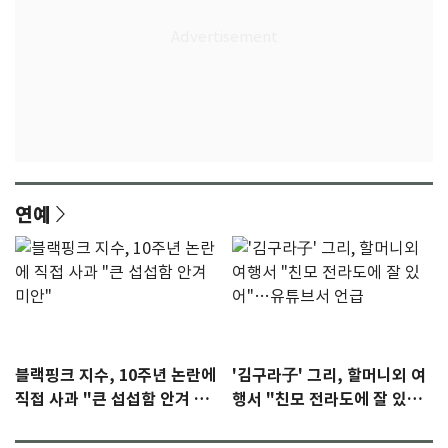
연예
블랙핑크 지수, 10주년 논란에
'김구라子' 그리, 할머니외 여
직접 사과 "큰 섭섭함 안겨 미
행서 "친모 전라도에 잘 있
안"
어"…유튜브서 언급