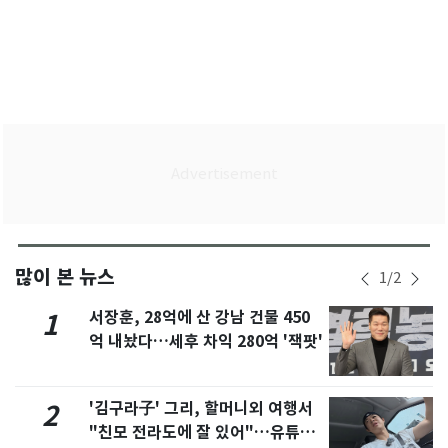
많이 본 뉴스
1
/
2
서장훈, 28억에 산 강남 건물 450
1
억 내놨다…세후 차익 280억 '잭팟'
'김구라子' 그리, 할머니외 여행서
2
"친모 전라도에 잘 있어"…유튜브