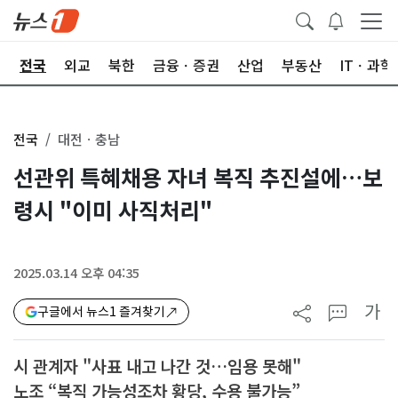
제
전국
외교
북한
금융ㆍ증권
산업
부동산
ITㆍ과학
전국
대전ㆍ충남
선관위 특혜채용 자녀 복직 추진설에…보
령시 "이미 사직처리"
2025.03.14 오후 04:35
가
구글에서 뉴스1 즐겨찾기
시 관계자 "사표 내고 나간 것…임용 못해"
노조 “복직 가능성조차 황당, 수용 불가능”