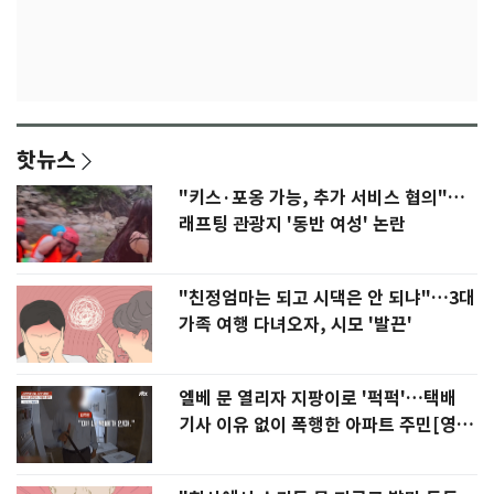
핫뉴스
"키스·포옹 가능, 추가 서비스 협의"…
래프팅 관광지 '동반 여성' 논란
"친정엄마는 되고 시댁은 안 되냐"…3대
가족 여행 다녀오자, 시모 '발끈'
엘베 문 열리자 지팡이로 '퍽퍽'…택배
기사 이유 없이 폭행한 아파트 주민[영
상]