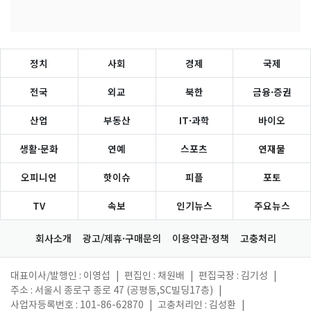
정치
사회
경제
국제
전국
외교
북한
금융·증권
산업
부동산
IT·과학
바이오
생활·문화
연예
스포츠
연재물
오피니언
핫이슈
피플
포토
TV
속보
인기뉴스
주요뉴스
회사소개
광고/제휴·구매문의
이용약관·정책
고충처리
대표이사/발행인 : 이영섭
|
편집인 : 채원배
|
편집국장 : 김기성
|
주소 : 서울시 종로구 종로 47 (공평동,SC빌딩17층)
|
사업자등록번호 : 101-86-62870
|
고충처리인 : 김성환
|