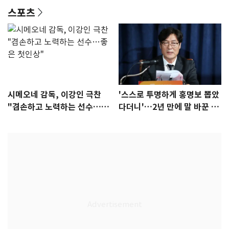
스포츠
시메오네 감독, 이강인 극찬
'스스로 투명하게 홍명보 뽑았
"겸손하고 노력하는 선수…좋
다더니'…2년 만에 말 바꾼 이
은 첫인상"
임생