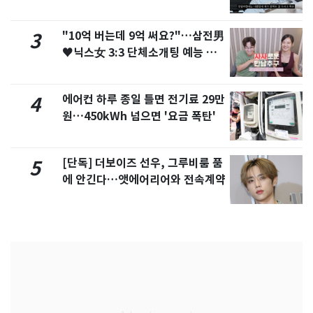
서 언급
"10억 버는데 9억 써요?"…삼전男
3
♥닉스女 3:3 단체소개팅 예능 화
제
에어컨 하루 종일 틀면 전기료 29만
4
원…450kWh 넘으면 '요금 폭탄'
[단독] 더보이즈 선우, 그루비룸 품
5
에 안긴다…앳에어리어와 전속계약