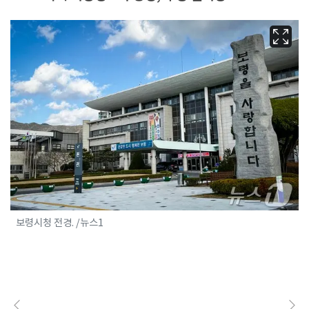
보령시청 전경. /뉴스1