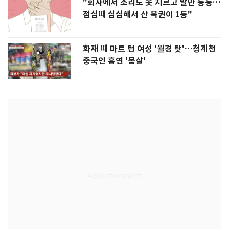
"회사에서 소리도 못 지르고 발만 동동…
점심때 심심해서 산 복권이 1등"
화재 때 마트 턴 여성 '월경 탓'…청계천
중국인 흡연 '몸살'