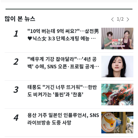
많이 본 뉴스
1
/
2
"10억 버는데 9억 써요?"…삼전男
1
♥닉스女 3:3 단체소개팅 예능 화
제
"배우계 기강 잡아달라"…'4년 공
2
백' 수애, SNS 오픈·프로필 공개
화제
태풍도 "거긴 너무 뜨거워"…한반
3
도 비켜가는 '돌핀'과 '찬홈'
용산 거주 일본인 인플루언서, SNS
4
라이브방송 도중 사망