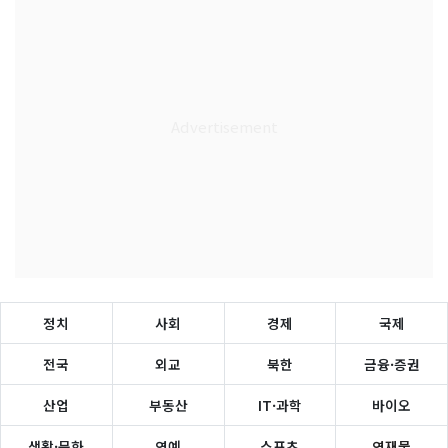
정치
사회
경제
국제
전국
외교
북한
금융·증권
산업
부동산
IT·과학
바이오
생활·문화
연예
스포츠
연재물