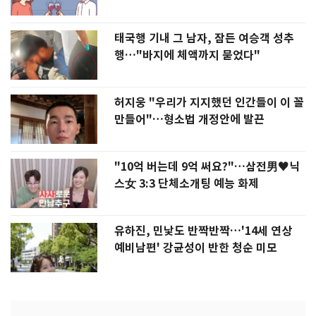
태국행 기내 그 남자, 잠든 여승객 성추
행…"바지에 체액까지 묻었다"
허지웅 "우리가 지지했던 인간들이 이 꼴
만들어"…형소법 개정안에 발끈
"10억 버는데 9억 써요?"…삼전男♥닉
스女 3:3 단체소개팅 예능 화제
유하진, 민낯도 반짝반짝…'14세 연상
예비남편' 강균성이 반한 청순 미모