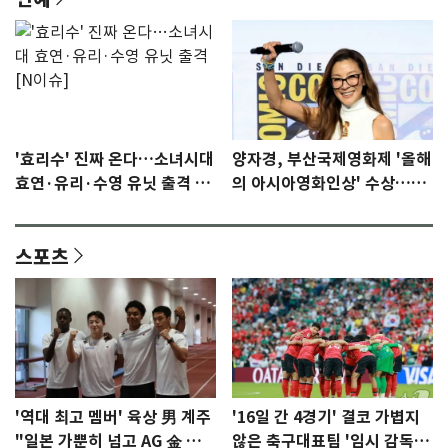
'효리수' 진짜 온다…소녀시대
양자경, 부산국제영화제 '올해
효연·유리·수영 유닛 출격 [N
의 아시아영화인상' 수상…15
이슈]
년만에 부산 온다
스포츠
'역대 최고 멤버' 육상 男 계주
'16일 간 4경기' 결코 가볍지
"일본 가뿐히 넘고 AG 金 따겠
않은 축구대표팀 '임시 감독'