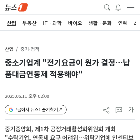
권
산업
부동산
ITㆍ과학
바이오
생활ㆍ문화
연예
스
산업
중기·정책
중소기업계 "전기요금이 원가 결정…납
품대금연동제 적용해야"
2025.06.11 오후 02:00
가
구글에서 뉴스1 즐겨찾기
중기중앙회, 제1차 공정거래활성화위원회 개최
"수탁기업, 연동제 요구 어려워…위탁기업에 인센티브