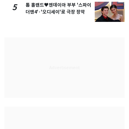
톰 홀랜드♥젠데이아 부부 '스파이
5
더맨4'·'오디세이'로 극장 장악