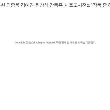
한 최중욱·김예진·원창성 감독은 '서울도시전설' 작품 중 
Copyright ⓒ 뉴스1. All rights reserved. 무단 전재 및 재배포, AI학습 이용금지.