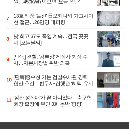
원…450kWh 넘으면 '요금 폭탄'
13호 태풍 '돌핀' 日오키나와·가고시마
현 접근…26만명 대피령
낮 최고 37도 폭염 계속…전국 곳곳
비 [오늘날씨]
[단독] 경찰, '김부장' 제작사 회장 수
사…자본시장법 위반 의혹
[단독]중수청 가는 검찰수사관 경력
합산 추진…법무사·집행관 '혜택' 유지
'심판 성접대'가 끝 아니었다…축구협
회장 출장에 부인 3회 동반 '펑펑'