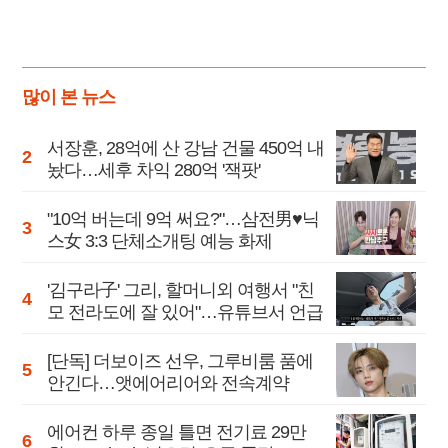
많이 본 뉴스
서장훈, 28억에 산 강남 건물 450억 내
놨다…세후 차익 280억 '잭팟'
"10억 버는데 9억 써요?"…삼전男♥닉
스女 3:3 단체소개팅 예능 화제
'김구라子' 그리, 할머니외 여행서 "친
모 전라도에 잘 있어"…유튜브서 언급
[단독] 더보이즈 선우, 그루비룸 품에
안긴다…앳에어리어와 전속계약
에어컨 하루 종일 틀면 전기료 29만