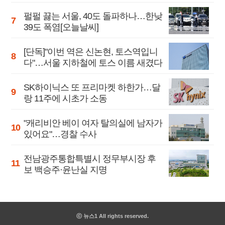
펄펄 끓는 서울, 40도 돌파하나…한낮
39도 폭염[오늘날씨]
[단독]"이번 역은 신논현, 토스역입니
다"…서울 지하철에 토스 이름 새겼다
SK하이닉스 또 프리마켓 하한가…달
랑 11주에 시초가 소동
"캐리비안 베이 여자 탈의실에 남자가
있어요"…경찰 수사
전남광주통합특별시 정무부시장 후
보 백승주·윤난실 지명
ⓒ 뉴스1 All rights reserved.