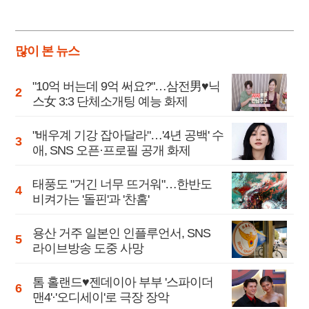
많이 본 뉴스
"10억 버는데 9억 써요?"…삼전男♥닉
스女 3:3 단체소개팅 예능 화제
"배우계 기강 잡아달라"…'4년 공백' 수
애, SNS 오픈·프로필 공개 화제
태풍도 "거긴 너무 뜨거워"…한반도
비켜가는 '돌핀'과 '찬홈'
용산 거주 일본인 인플루언서, SNS
라이브방송 도중 사망
톰 홀랜드♥젠데이아 부부 '스파이더
맨4'·'오디세이'로 극장 장악