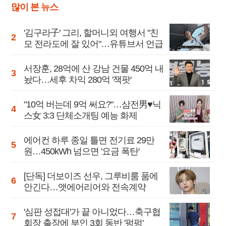
많이 본 뉴스
'김구라子' 그리, 할머니외 여행서 "친
모 전라도에 잘 있어"…유튜브서 언급
서장훈, 28억에 산 강남 건물 450억 내
놨다…세후 차익 280억 '잭팟'
"10억 버는데 9억 써요?"…삼전男♥닉
스女 3:3 단체소개팅 예능 화제
에어컨 하루 종일 틀면 전기료 29만
원…450kWh 넘으면 '요금 폭탄'
[단독] 더보이즈 선우, 그루비룸 품에
안긴다…앳에어리어와 전속계약
'심판 성접대'가 끝 아니었다…축구협
회장 출장에 부인 3회 동반 '펑펑'