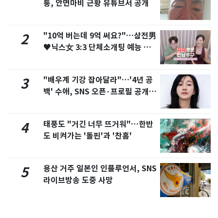
퉁, 안면마비 근황 유튜브서 공개
"10억 버는데 9억 써요?"…삼전男
2
♥닉스女 3:3 단체소개팅 예능 화
제
"배우계 기강 잡아달라"…'4년 공
3
백' 수애, SNS 오픈·프로필 공개
화제
태풍도 "거긴 너무 뜨거워"…한반
4
도 비켜가는 '돌핀'과 '찬홈'
용산 거주 일본인 인플루언서, SNS
5
라이브방송 도중 사망