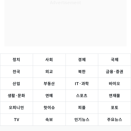
정치
사회
경제
국제
전국
외교
북한
금융·증권
산업
부동산
IT·과학
바이오
생활·문화
연예
스포츠
연재물
오피니언
핫이슈
피플
포토
TV
속보
인기뉴스
주요뉴스