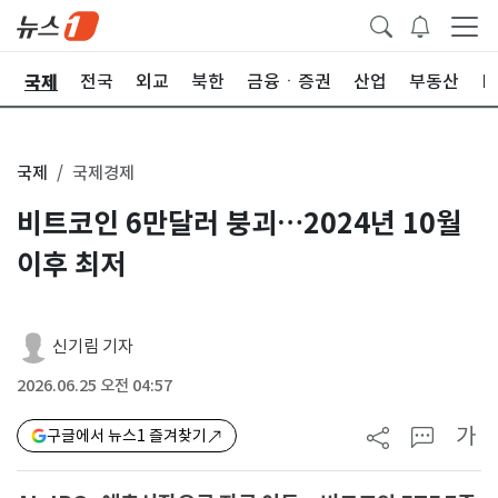
국제
제
전국
외교
북한
금융ㆍ증권
산업
부동산
I
국제
국제경제
비트코인 6만달러 붕괴…2024년 10월
이후 최저
신기림 기자
2026.06.25 오전 04:57
가
구글에서 뉴스1 즐겨찾기