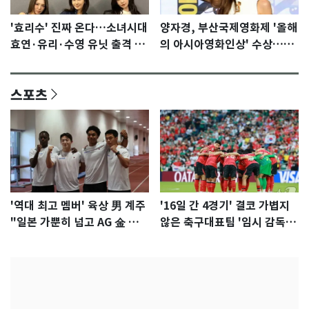
'효리수' 진짜 온다…소녀시대
양자경, 부산국제영화제 '올해
효연·유리·수영 유닛 출격 [N
의 아시아영화인상' 수상…15
이슈]
년만에 부산 온다
스포츠
'역대 최고 멤버' 육상 男 계주
'16일 간 4경기' 결코 가볍지
"일본 가뿐히 넘고 AG 金 따겠
않은 축구대표팀 '임시 감독'
다"
무게