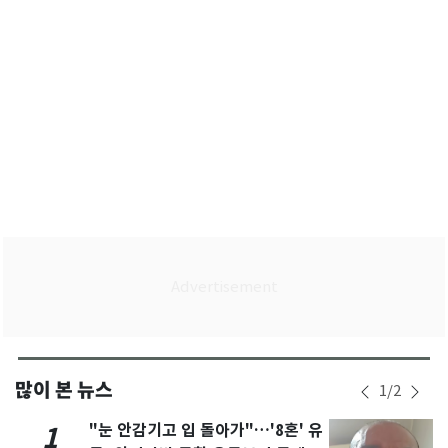
많이 본 뉴스
1
/
2
"눈 안감기고 입 돌아가"…'8혼' 유
1