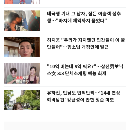
태국행 기내 그 남자, 잠든 여승객 성추
행…"바지에 체액까지 묻었다"
허지웅 "우리가 지지했던 인간들이 이 꼴
만들어"…형소법 개정안에 발끈
"10억 버는데 9억 써요?"…삼전男♥닉
스女 3:3 단체소개팅 예능 화제
유하진, 민낯도 반짝반짝…'14세 연상
예비남편' 강균성이 반한 청순 미모