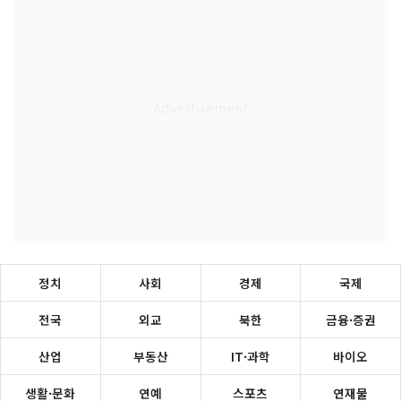
정치
사회
경제
국제
전국
외교
북한
금융·증권
산업
부동산
IT·과학
바이오
생활·문화
연예
스포츠
연재물