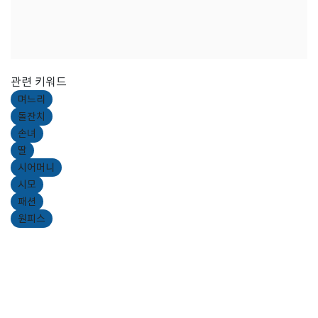
관련 키워드
며느리
돌잔치
손녀
딸
시어머니
시모
패션
원피스