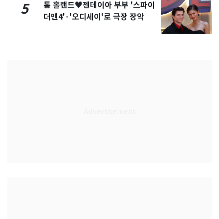
톰 홀랜드♥젠데이아 부부 '스파이
5
더맨4'·'오디세이'로 극장 장악