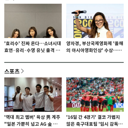
'효리수' 진짜 온다…소녀시대
양자경, 부산국제영화제 '올해
효연·유리·수영 유닛 출격 [N
의 아시아영화인상' 수상…15
이슈]
년만에 부산 온다
스포츠
'역대 최고 멤버' 육상 男 계주
'16일 간 4경기' 결코 가볍지
"일본 가뿐히 넘고 AG 金 따겠
않은 축구대표팀 '임시 감독'