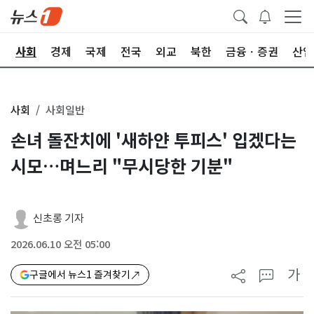
치
사회
경제
국제
전국
외교
북한
금융ㆍ증권
산업
사회
사회일반
손녀 돌잔치에 '새하얀 투피스' 입겠다는
시모…며느리 "무시당한 기분"
신초롱 기자
2026.06.10 오전 05:00
가
구글에서 뉴스1 즐겨찾기