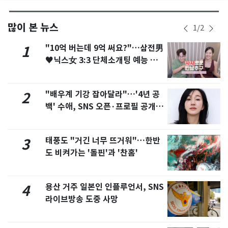
많이 본 뉴스
1
/
2
"10억 버는데 9억 써요?"…삼전男
1
♥닉스女 3:3 단체소개팅 예능 화
제
"배우계 기강 잡아달라"…'4년 공
2
백' 수애, SNS 오픈·프로필 공개
화제
태풍도 "거긴 너무 뜨거워"…한반
3
도 비켜가는 '돌핀'과 '찬홈'
용산 거주 일본인 인플루언서, SNS
4
라이브방송 도중 사망