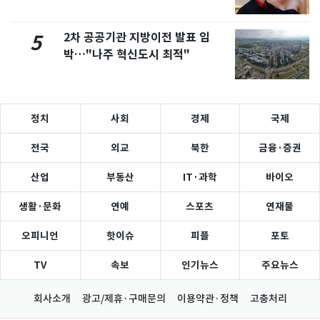
2차 공공기관 지방이전 발표 임
5
박…"나주 혁신도시 최적"
정치
사회
경제
국제
전국
외교
북한
금융·증권
산업
부동산
IT·과학
바이오
생활·문화
연예
스포츠
연재물
오피니언
핫이슈
피플
포토
TV
속보
인기뉴스
주요뉴스
회사소개
광고/제휴·구매문의
이용약관·정책
고충처리