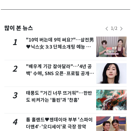
많이 본 뉴스
1
/
2
"10억 버는데 9억 써요?"…삼전男
1
♥닉스女 3:3 단체소개팅 예능 화
제
"배우계 기강 잡아달라"…'4년 공
2
백' 수애, SNS 오픈·프로필 공개
화제
태풍도 "거긴 너무 뜨거워"…한반
3
도 비켜가는 '돌핀'과 '찬홈'
톰 홀랜드♥젠데이아 부부 '스파이
4
더맨4'·'오디세이'로 극장 장악