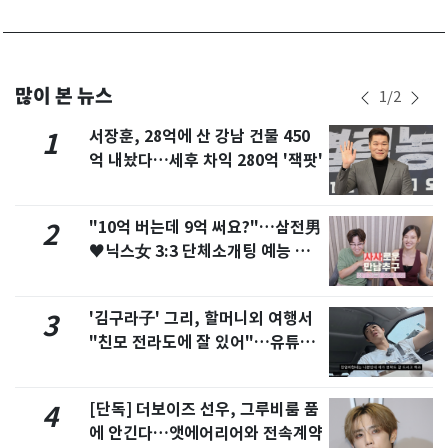
많이 본 뉴스
1
/
2
서장훈, 28억에 산 강남 건물 450
1
억 내놨다…세후 차익 280억 '잭팟'
"10억 버는데 9억 써요?"…삼전男
2
♥닉스女 3:3 단체소개팅 예능 화
제
'김구라子' 그리, 할머니외 여행서
3
"친모 전라도에 잘 있어"…유튜브
서 언급
[단독] 더보이즈 선우, 그루비룸 품
4
에 안긴다…앳에어리어와 전속계약