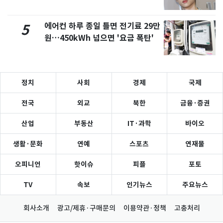
에어컨 하루 종일 틀면 전기료 29만
5
원…450kWh 넘으면 '요금 폭탄'
정치
사회
경제
국제
전국
외교
북한
금융·증권
산업
부동산
IT·과학
바이오
생활·문화
연예
스포츠
연재물
오피니언
핫이슈
피플
포토
TV
속보
인기뉴스
주요뉴스
회사소개
광고/제휴·구매문의
이용약관·정책
고충처리