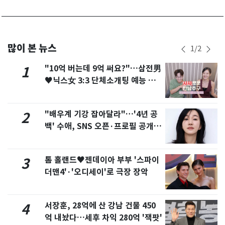
많이 본 뉴스
1
/
2
"10억 버는데 9억 써요?"…삼전男
1
♥닉스女 3:3 단체소개팅 예능 화
제
"배우계 기강 잡아달라"…'4년 공
2
백' 수애, SNS 오픈·프로필 공개
화제
톰 홀랜드♥젠데이아 부부 '스파이
3
더맨4'·'오디세이'로 극장 장악
서장훈, 28억에 산 강남 건물 450
4
억 내놨다…세후 차익 280억 '잭팟'