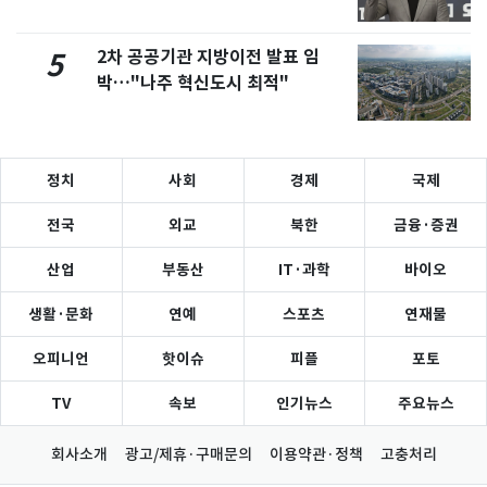
2차 공공기관 지방이전 발표 임
5
박…"나주 혁신도시 최적"
정치
사회
경제
국제
전국
외교
북한
금융·증권
산업
부동산
IT·과학
바이오
생활·문화
연예
스포츠
연재물
오피니언
핫이슈
피플
포토
TV
속보
인기뉴스
주요뉴스
회사소개
광고/제휴·구매문의
이용약관·정책
고충처리