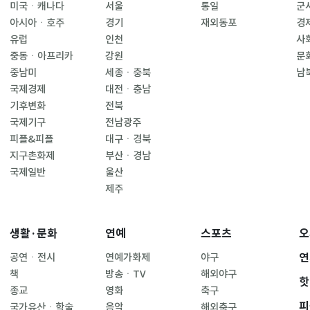
미국ㆍ캐나다
서울
통일
군
아시아ㆍ호주
경기
재외동포
경
유럽
인천
사
중동ㆍ아프리카
강원
문
중남미
세종ㆍ충북
남
국제경제
대전ㆍ충남
기후변화
전북
국제기구
전남광주
피플&피플
대구ㆍ경북
지구촌화제
부산ㆍ경남
국제일반
울산
제주
생활·문화
연예
스포츠
오
연
공연ㆍ전시
연예가화제
야구
책
방송ㆍTV
해외야구
핫
종교
영화
축구
피
국가유산ㆍ학술
음악
해외축구