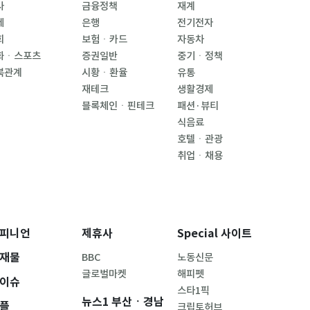
사
금융정책
재계
제
은행
전기전자
회
보험ㆍ카드
자동차
화ㆍ스포츠
증권일반
중기ㆍ정책
북관계
시황ㆍ환율
유통
재테크
생활경제
블록체인ㆍ핀테크
패션·뷰티
식음료
호텔ㆍ관광
취업ㆍ채용
피니언
제휴사
Special 사이트
재물
BBC
노동신문
글로벌마켓
해피펫
이슈
스타1픽
뉴스1 부산ㆍ경남
플
크립토허브