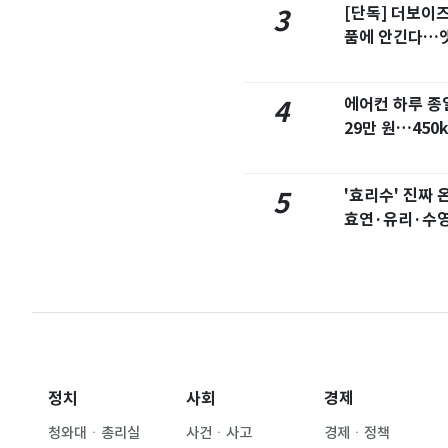
도 폭염 계속…전국
[단독] 더보이
3
늘날씨]
품에 안긴다…
속계약
베이 여자 탈의실에
에어컨 하루 종
4
요"…경찰 수사
29만 원…450
금 폭탄'
정역 인근서 교통사
'효리수' 진짜
5
 심정지…6명 부상
효연·유리·수영
슈]
정치
사회
경제
청와대ㆍ총리실
사건ㆍ사고
경제ㆍ정책