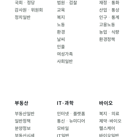
국회ㆍ정당
법원ㆍ검찰
재정ㆍ통화
감사원ㆍ위원회
교육
산업ㆍ통상
정치일반
복지
인구ㆍ통계
노동
고용노동
환경
농업ㆍ식량
날씨
환경정책
인물
여성가족
사회일반
부동산
IT·과학
바이오
부동산일반
인터넷ㆍ플랫폼
복지ㆍ의료
일반정책
통신ㆍ뉴미디어
제약·바이오
분양정보
모바일
헬스케어
부동산시세
IT일반
바이오일반