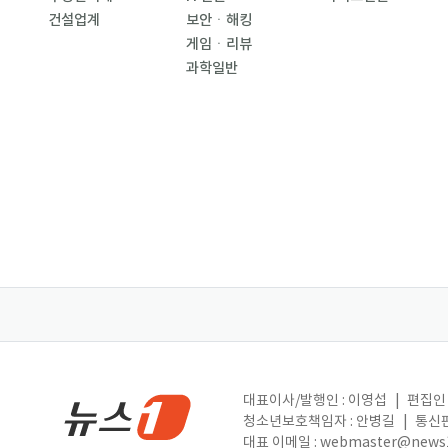
건설업계
보안ㆍ해킹
게임ㆍ리뷰
과학일반
대표이사/발행인 : 이영섭
|
편집인 
청소년보호책임자 : 안병길
|
통신판
대표 이메일 :
webmaster@news1