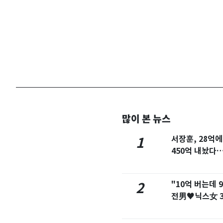
많이 본 뉴스
'돌핀' 日오키나와·
서장훈, 28억에
1
접근…26만명 대피
450억 내놨다…
억 '잭팟'
청 가는 검찰수사관
"10억 버는데 
2
추진…법무사·집행관
전男♥닉스女 3
예능 화제