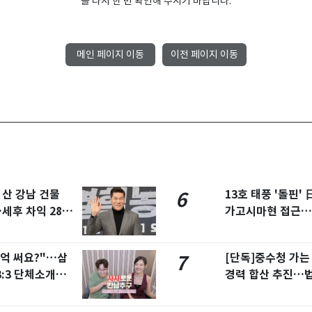
를 다시 한 번 확인해 주시기 바랍니다.
메인 페이지 이동
이전 페이지 이동
 산 강남 건물
13호 태풍 '돌핀'
6
세후 차익 280
가고시마현 접근…
령
9억 써요?"…삼
[단독]중수청 가
7
:3 단체소개팅
경력 합산 추진…
'혜택' 유지