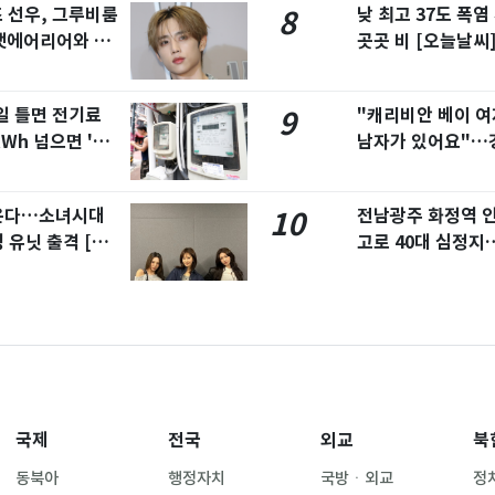
즈 선우, 그루비룸
낮 최고 37도 폭
8
앳에어리어와 전
곳곳 비 [오늘날씨
일 틀면 전기료
"캐리비안 베이 
9
kWh 넘으면 '요
남자가 있어요"…
 온다…소녀시대
전남광주 화정역 
10
 유닛 출격 [N이
고로 40대 심정지
국제
전국
외교
북
동북아
행정자치
국방ㆍ외교
정