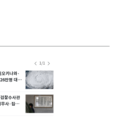
서울
34
℃
부산
34
℃
대구
36
℃
인천
35
℃
광주
33
℃
대전
35
℃
1
/
1
울산
34
℃
 日오키나와·
서장훈, 28억에 산 강
1
강릉
24
℃
26만명 대피
450억 내놨다…세후 
억 '잭팟'
제주
30
℃
는 검찰수사관
"10억 버는데 9억 써
2
법무사·집행관
전男♥닉스女 3:3 
예능 화제