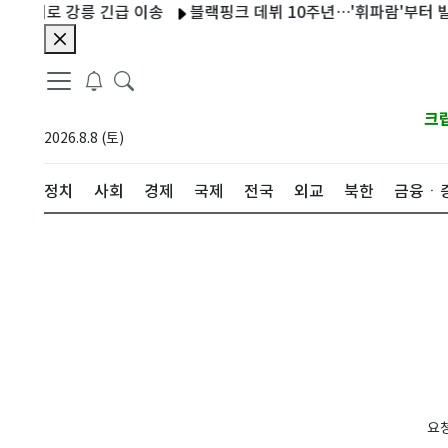
헬기로 강릉 긴급 이송
블랙핑크 데뷔 10주년…'휘파람'부터 빌보
크
2026.8.8 (토)
정치
사회
경제
국제
전국
외교
북한
금융ㆍ
요