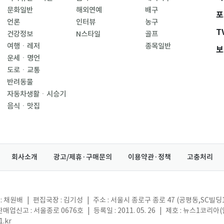
문화일반
해외연예
배구
포
언론
인터뷰
농구
T
건강정보
N스타일
골프
여행ㆍ레저
종목일반
보
운세ㆍ명언
도로ㆍ교통
반려동물
자동차생활ㆍ시승기
음식ㆍ맛집
회사소개
광고/제휴·구매문의
이용약관·정책
고충처리
: 채원배
|
편집국장 : 김기성
|
주소 : 서울시 종로구 종로 47 (공평동,SC빌딩
매업신고 : 서울종로 0676호
|
등록일 : 2011. 05. 26
|
제호 : 뉴스1코리아
.kr