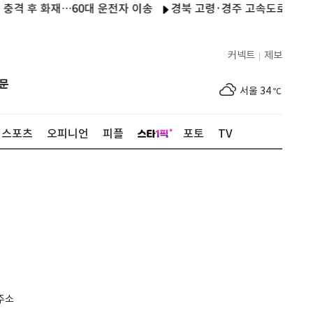
격 후 화재…60대 운전자 이송
경북 고령·경주 고속도로서 사고
커넥트
제보
|
제주
30
℃
문
서울
34
℃
부산
34
℃
스포츠
오피니언
피플
포토
TV
대구
36
℃
인천
35
℃
광주
33
℃
대전
35
℃
울산
34
℃
강릉
24
℃
주소
제주
30
℃