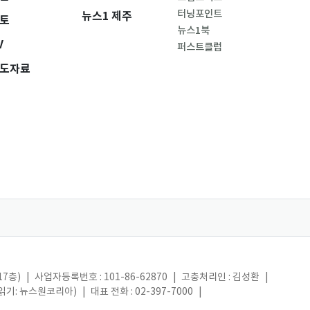
터닝포인트
뉴스1 제주
토
뉴스1북
V
퍼스트클럽
도자료
17층)
|
사업자등록번호 : 101-86-62870
|
고충처리인 : 김성환
|
(읽기: 뉴스원코리아)
|
대표 전화 : 02-397-7000
|