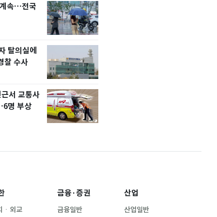
염 계속…전국
[단독] 더보이즈 선우
3
]
품에 안긴다…앳에어
속계약
여자 탈의실에
에어컨 하루 종일 틀
4
경찰 수사
29만 원…450kWh 
금 폭탄'
인근서 교통사
'효리수' 진짜 온다
5
…6명 부상
효연·유리·수영 유닛 
슈]
한
금융·증권
산업
치ㆍ외교
금융일반
산업일반