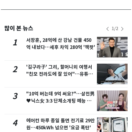
많이 본 뉴스
1
/
2
서장훈, 28억에 산 강남 건물 450
1
억 내놨다…세후 차익 280억 '잭팟'
'김구라子' 그리, 할머니외 여행서
2
"친모 전라도에 잘 있어"…유튜브
서 언급
"10억 버는데 9억 써요?"…삼전男
3
♥닉스女 3:3 단체소개팅 예능 화
제
에어컨 하루 종일 틀면 전기료 29만
4
원…450kWh 넘으면 '요금 폭탄'