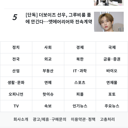
[단독] 더보이즈 선우, 그루비룸 품
5
에 안긴다…앳에어리어와 전속계약
정치
사회
경제
국제
전국
외교
북한
금융·증권
산업
부동산
IT·과학
바이오
생활·문화
연예
스포츠
연재물
오피니언
핫이슈
피플
포토
TV
속보
인기뉴스
주요뉴스
회사소개
광고/제휴·구매문의
이용약관·정책
고충처리