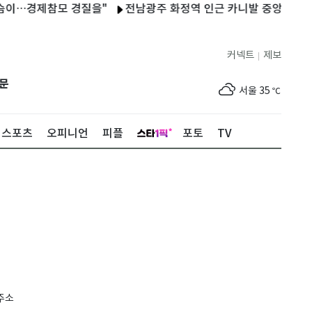
이…경제참모 경질을"
전남광주 화정역 인근 카니발 중앙선 침범 4
커넥트
제보
|
제주
30
℃
문
서울
35
℃
부산
33
℃
스포츠
오피니언
피플
포토
TV
대구
36
℃
인천
36
℃
광주
36
℃
대전
35
℃
울산
33
℃
강릉
31
℃
주소
제주
30
℃