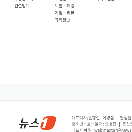
건설업계
보안ㆍ해킹
게임ㆍ리뷰
과학일반
대표이사/발행인 : 이영섭
|
편집인 
청소년보호책임자 : 안병길
|
통신판
대표 이메일 :
webmaster@news1