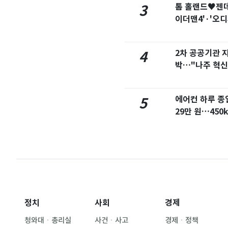
사로잡은 '바나나킥
톰 홀랜드♥젠데
3
심의 깜짝 선물
이더맨4'·'오디
악
외국인 심판들 10여
2차 공공기관 
4
 접대' 의혹…월드컵
박…"나주 혁신
선 등
래리티법 처리 난항…
에어컨 하루 종
5
·AML 보완 우선"
29만 원…450
금 폭탄'
정치
사회
경제
청와대ㆍ총리실
사건ㆍ사고
경제ㆍ정책