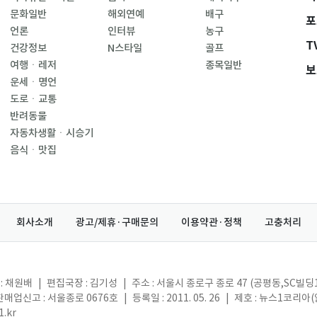
문화일반
해외연예
배구
포
언론
인터뷰
농구
T
건강정보
N스타일
골프
여행ㆍ레저
종목일반
보
운세ㆍ명언
도로ㆍ교통
반려동물
자동차생활ㆍ시승기
음식ㆍ맛집
회사소개
광고/제휴·구매문의
이용약관·정책
고충처리
: 채원배
|
편집국장 : 김기성
|
주소 : 서울시 종로구 종로 47 (공평동,SC빌딩
매업신고 : 서울종로 0676호
|
등록일 : 2011. 05. 26
|
제호 : 뉴스1코리아
.kr