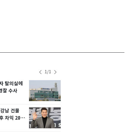
서울
35
℃
부산
33
℃
대구
36
℃
인천
36
℃
광주
36
℃
대전
35
℃
1
/
1
울산
33
℃
여자 탈의실에
"10억 버는데 9억 써
1
강릉
31
℃
경찰 수사
전男♥닉스女 3:3 
예능 화제
제주
30
℃
 강남 건물
"배우계 기강 잡아달라
2
 차익 280
공백' 수애, SNS 오
공개 화제