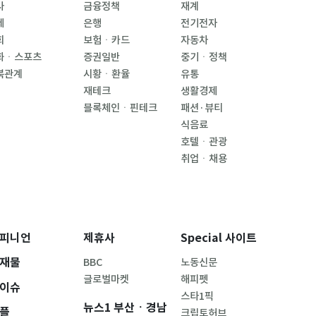
사
금융정책
재계
제
은행
전기전자
회
보험ㆍ카드
자동차
화ㆍ스포츠
증권일반
중기ㆍ정책
북관계
시황ㆍ환율
유통
재테크
생활경제
블록체인ㆍ핀테크
패션·뷰티
식음료
호텔ㆍ관광
취업ㆍ채용
피니언
제휴사
Special 사이트
재물
BBC
노동신문
글로벌마켓
해피펫
이슈
스타1픽
뉴스1 부산ㆍ경남
플
크립토허브