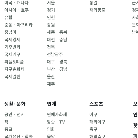
미국ㆍ캐나다
서울
통일
군
아시아ㆍ호주
경기
재외동포
경
유럽
인천
사
중동ㆍ아프리카
강원
문
중남미
세종ㆍ충북
남
국제경제
대전ㆍ충남
기후변화
전북
국제기구
전남광주
피플&피플
대구ㆍ경북
지구촌화제
부산ㆍ경남
국제일반
울산
제주
생활·문화
연예
스포츠
오
연
공연ㆍ전시
연예가화제
야구
책
방송ㆍTV
해외야구
핫
종교
영화
축구
피
국가유산ㆍ학술
음악
해외축구