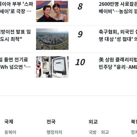
이아 부부 '스파
2600만명 사로잡
8
세이'로 극장 장
베이비'…농심의 
지방이전 발표 임
축구협회, 외국인 
9
도시 최적"
명 대상 '성 접대
·올림픽 예선 등
일 틀면 전기료
美 상원 클래리티
10
kWh 넘으면 '요
민주당 "윤리·AM
국제
전국
외교
북
동북아
행정자치
국방ㆍ외교
정