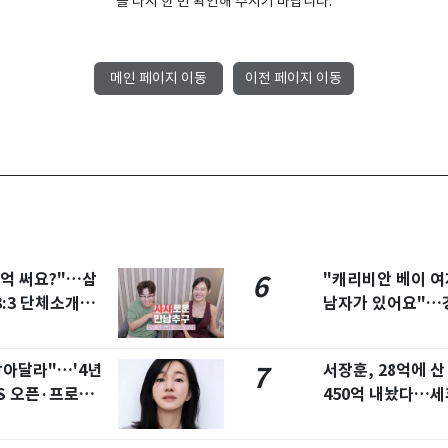
를 다시 한 번 확인해 주시기 바랍니다.
메인 페이지 이동
이전 페이지 이동
9억 써요?"…삼
"캐리비안 베이 
6
:3 단체소개팅
남자가 있어요"…
잡아달라"…'4년
서장훈, 28억에 산
7
NS 오픈·프로필
450억 내놨다…세후
억 '잭팟'