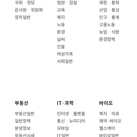
국회ㆍ정당
법원ㆍ검찰
재정ㆍ통화
감사원ㆍ위원회
교육
산업ㆍ통상
정치일반
복지
인구ㆍ통계
노동
고용노동
환경
농업ㆍ식량
날씨
환경정책
인물
여성가족
사회일반
부동산
IT·과학
바이오
부동산일반
인터넷ㆍ플랫폼
복지ㆍ의료
일반정책
통신ㆍ뉴미디어
제약·바이오
분양정보
모바일
헬스케어
부동산시세
IT일반
바이오일반