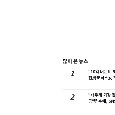
많이 본 뉴스
베이 여자 탈의실에
"10억 버는데 
1
요"…경찰 수사
전男♥닉스女 3
예능 화제
억에 산 강남 건물
"배우계 기강 
2
다…세후 차익 280
공백' 수애, S
공개 화제