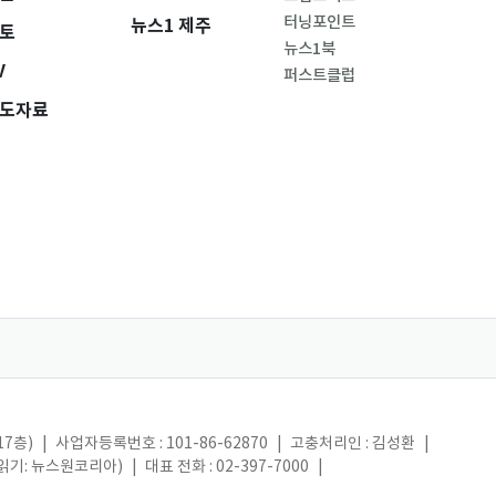
터닝포인트
뉴스1 제주
토
뉴스1북
V
퍼스트클럽
도자료
17층)
|
사업자등록번호 : 101-86-62870
|
고충처리인 : 김성환
|
(읽기: 뉴스원코리아)
|
대표 전화 : 02-397-7000
|