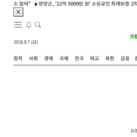
 요소 없어"
양양군, '22억 5000만 원' 소상공인 특례보증 2차 
크
2026.8.7 (금)
정치
사회
경제
국제
전국
외교
북한
금융ㆍ
요