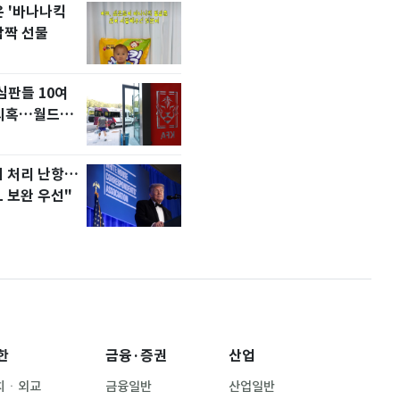
은 '바나나킥
톰 홀랜드♥젠데이아 
3
깜짝 선물
이더맨4'·'오디세이'
악
심판들 10여
2차 공공기관 지방이전
4
' 의혹…월드컵
박…"나주 혁신도시 
법 처리 난항…
에어컨 하루 종일 틀
5
L 보완 우선"
29만 원…450kWh 
금 폭탄'
한
금융·증권
산업
치ㆍ외교
금융일반
산업일반