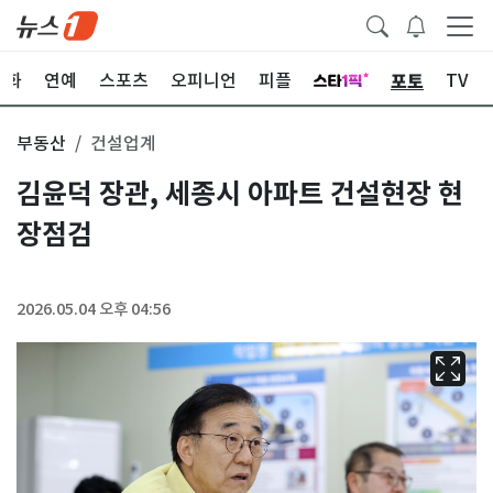
포토
문화
연예
스포츠
오피니언
피플
TV
부동산
건설업계
김윤덕 장관, 세종시 아파트 건설현장 현
장점검
2026.05.04 오후 04:56