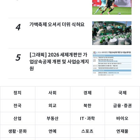
가맥축제 오셔서 더위 식혀요
4
[그래픽] 2026 세제개편안 가
5
업상속공제 개편 및 사업승계지
원
정치
사회
경제
국제
전국
외교
북한
금융·증권
산업
부동산
IT·과학
바이오
생활·문화
연예
스포츠
연재물