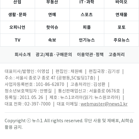
산업
부동산
IT·과학
바이오
생활·문화
연예
스포츠
연재물
오피니언
핫이슈
피플
포토
TV
속보
인기뉴스
주요뉴스
회사소개
광고/제휴·구매문의
이용약관·정책
고충처리
대표이사/발행인 : 이영섭
|
편집인 : 채원배
|
편집국장 : 김기성
|
주소 : 서울시 종로구 종로 47 (공평동,SC빌딩17층)
|
사업자등록번호 : 101-86-62870
|
고충처리인 : 김성환
|
청소년보호책임자 : 안병길
|
통신판매업신고 : 서울종로 0676호
|
등록일 : 2011. 05. 26
|
제호 : 뉴스1코리아(읽기: 뉴스원코리아)
|
대표 전화 : 02-397-7000
|
대표 이메일 :
webmaster@news1.kr
Copyright ⓒ 뉴스1. All rights reserved. 무단 사용 및 재배포, AI학습
활용 금지.