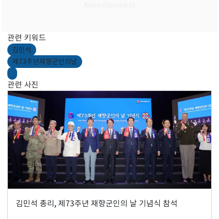
관련 키워드
김민석
제73주년재향군인의날
관련 사진
김민석 총리, 제73주년 재향군인의 날 기념식 참석