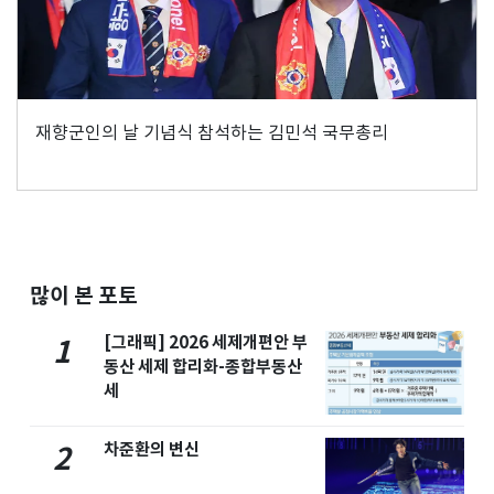
재향군인의 날 기념식 참석하는 김민석 국무총리
많이 본 포토
[그래픽] 2026 세제개편안 부
1
동산 세제 합리화-종합부동산
세
차준환의 변신
2