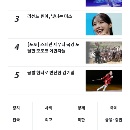
리센느 원이, 빛나는 미소
3
[포토] 스페인 세우타 국경 도
4
달한 모로코 이민자들
금발 헌터로 변신한 김예림
5
정치
사회
경제
국제
전국
외교
북한
금융·증권