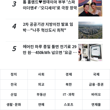
톰 홀랜드♥젠데이아 부부 '스파
3
이더맨4'·'오디세이'로 극장 장악
2차 공공기관 지방이전 발표 임
4
박…"나주 혁신도시 최적"
에어컨 하루 종일 틀면 전기료 29
5
만 원…450kWh 넘으면 '요금 폭
탄'
정치
사회
경제
국제
전국
외교
북한
금융·증권
산업
부동산
IT·과학
바이오
생활·문화
연예
스포츠
연재물