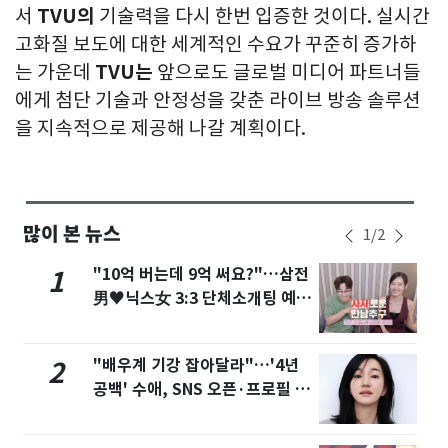
서
TVU
의
기술력을 다시 한번 입증한 것이다. 실시간
고화질 보도에 대한 세계적인 수요가 꾸준히 증가하
는 가운데
TVU
는
앞으로도 글로벌 미디어 파트너들
에게 첨단 기술과 안정성을 갖춘 라이브 방송 솔루션
을 지속적으로 제공해 나갈 계획이다.
많이 본 뉴스
1
/
2
"10억 버는데 9억 써요?"…삼전
1
男♥닉스女 3:3 단체소개팅 예능
화제
"배우계 기강 잡아달라"…'4년
2
공백' 수애, SNS 오픈·프로필 공
개 화제