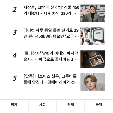
서장훈, 28억에 산 강남 건물 450
2
억 내놨다…세후 차익 280억 '잭
팟'
에어컨 하루 종일 틀면 전기료 29
3
만 원…450kWh 넘으면 '요금 폭
탄'
'일타강사' 남편과 아내의 마지막
4
술자리…비극으로 끝나버린 17
년
[단독] 더보이즈 선우, 그루비룸
5
품에 안긴다…앳에어리어와 전속
계약
정치
사회
경제
국제