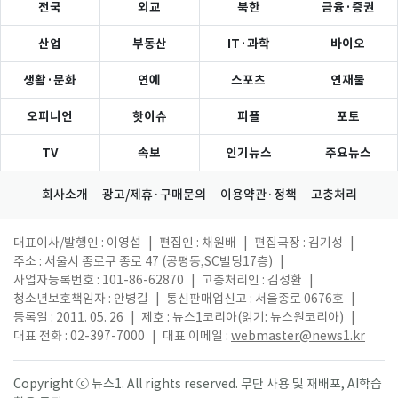
전국
외교
북한
금융·증권
산업
부동산
IT·과학
바이오
생활·문화
연예
스포츠
연재물
오피니언
핫이슈
피플
포토
TV
속보
인기뉴스
주요뉴스
회사소개
광고/제휴·구매문의
이용약관·정책
고충처리
대표이사/발행인 : 이영섭
|
편집인 : 채원배
|
편집국장 : 김기성
|
주소 : 서울시 종로구 종로 47 (공평동,SC빌딩17층)
|
사업자등록번호 : 101-86-62870
|
고충처리인 : 김성환
|
청소년보호책임자 : 안병길
|
통신판매업신고 : 서울종로 0676호
|
등록일 : 2011. 05. 26
|
제호 : 뉴스1코리아(읽기: 뉴스원코리아)
|
대표 전화 : 02-397-7000
|
대표 이메일 :
webmaster@news1.kr
Copyright ⓒ 뉴스1. All rights reserved. 무단 사용 및 재배포, AI학습