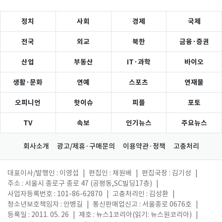
정치
사회
경제
국제
전국
외교
북한
금융·증권
산업
부동산
IT·과학
바이오
생활·문화
연예
스포츠
연재물
오피니언
핫이슈
피플
포토
TV
속보
인기뉴스
주요뉴스
회사소개
광고/제휴·구매문의
이용약관·정책
고충처리
대표이사/발행인 : 이영섭
|
편집인 : 채원배
|
편집국장 : 김기성
|
주소 : 서울시 종로구 종로 47 (공평동,SC빌딩17층)
|
사업자등록번호 : 101-86-62870
|
고충처리인 : 김성환
|
청소년보호책임자 : 안병길
|
통신판매업신고 : 서울종로 0676호
|
등록일 : 2011. 05. 26
|
제호 : 뉴스1코리아(읽기: 뉴스원코리아)
|