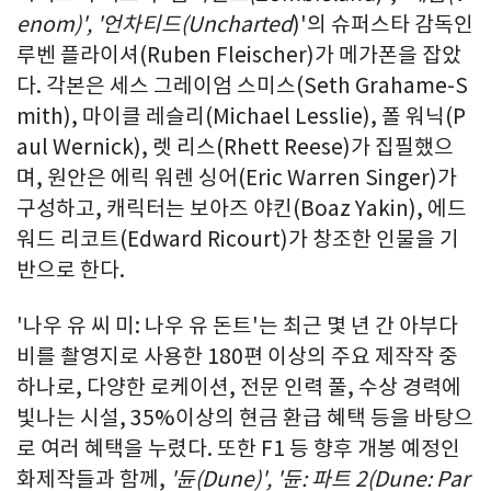
enom)', '
언차티드
(Uncharted
)'의 슈퍼스타 감독인
루벤 플라이셔(
Ruben Fleischer
)가 메가폰을 잡았
다. 각본은 세스 그레이엄 스미스(
Seth Grahame-S
mith
), 마이클 레슬리(
Michael Lesslie
), 폴 워닉(
P
aul Wernick
), 렛 리스(
Rhett Reese
)가 집필했으
며, 원안은 에릭 워렌 싱어(
Eric Warren Singer
)가
구성하고, 캐릭터는 보아즈 야킨(Boaz Yakin), 에드
워드 리코트(
Edward Ricourt
)가 창조한 인물을 기
반으로 한다.
'나우 유 씨 미: 나우 유 돈트'는 최근 몇 년 간 아부다
비를 촬영지로 사용한 180편 이상의 주요 제작작 중
하나로, 다양한 로케이션, 전문 인력 풀, 수상 경력에
빛나는 시설, 35%이상의 현금 환급 혜택 등을 바탕으
로 여러 혜택을 누렸다. 또한 F1 등 향후 개봉 예정인
화제작들과 함께,
'
듄
(Dune)', '
듄
:
파트
2
(Dune: Par