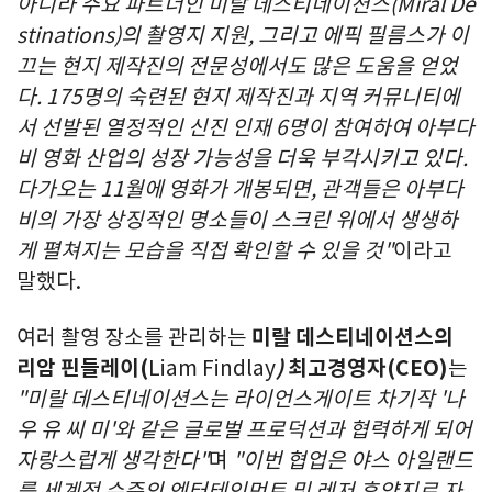
아니라 주요 파트너인 미랄 데스티네이션스
(Miral De
stinations)
의 촬영지 지원
,
그리고 에픽 필름스가 이
끄는 현지 제작진의 전문성에서도 많은 도움을 얻었
다
. 175
명의 숙련된 현지 제작진과 지역 커뮤니티에
서 선발된 열정적인 신진 인재
6
명
이 참여하여
아부다
비 영화 산업의 성장 가능성을 더욱 부각시키고 있다
.
다가오는 11월에 영화가 개봉되면, 관객들은 아부다
비의 가장 상징적인 명소들이 스크린 위에서 생생하
게 펼쳐지는 모습을 직접 확인할 수 있을 것"
이라고
말했다.
여러 촬영 장소를 관리하는
미랄 데스티네이션스의
리암 핀들레이
(
Liam Findlay
)
최고경영자
(CEO)
는
"
미랄 데스티네이션스는 라이언스게이트 차기작
'
나
우 유 씨 미
'
와 같은 글로벌 프로덕션과
협력하게 되어
자랑스럽게 생각한다"
며
"이번 협업은 야스 아일랜드
를 세계적 수준의 엔터테인먼트 및 레저 휴양지로 자