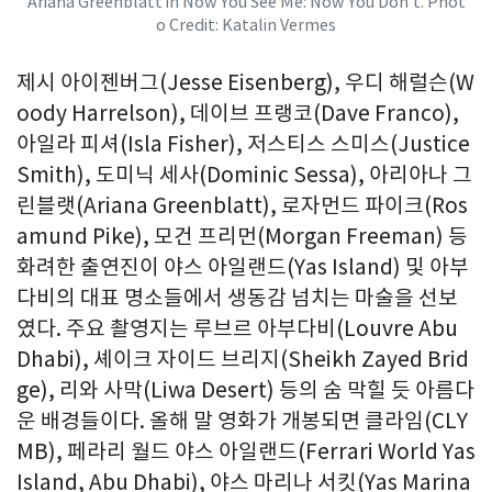
Ariana Greenblatt in Now You See Me: Now You Don’t. Phot
o Credit: Katalin Vermes
제시 아이젠버그(
Jesse Eisenberg
), 우디 해럴슨(
W
oody Harrelson
), 데이브 프랭코(
Dave Franco
),
아일라 피셔(
Isla Fisher
), 저스티스 스미스(
Justice
Smith
), 도미닉 세사(
Dominic Sessa
), 아리아나 그
린블랫(
Ariana Greenblatt
), 로자먼드 파이크(
Ros
amund Pike
), 모건 프리먼(
Morgan Freeman
) 등
화려한 출연진이 야스 아일랜드(
Yas Island
) 및 아부
다비의 대표 명소들에서 생동감 넘치는 마술을 선보
였다. 주요 촬영지는 루브르 아부다비(Louvre Abu
Dhabi), 셰이크 자이드 브리지(Sheikh
Zayed Brid
ge
), 리와 사막(Liwa Desert) 등의 숨 막힐 듯 아름다
운 배경들이다. 올해 말 영화가 개봉되면 클라임(CLY
MB), 페라리 월드 야스 아일랜드(
Ferrari World Yas
Island
,
Abu Dhabi
), 야스 마리나 서킷(Yas Marina