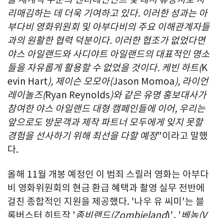
리매김하는 데 더욱 기여하고 있다.
이러한 성과는 아
부다비 영화위원회 및 아부다비의 주요 이해관계자들
과의 원활한 협력 덕분이다
.
이러한
협
조가 없었다면
야스
아일랜드와
사디야트
아일랜드의
대표적인 명소
들을 자유롭게 활용할 수 없
었
을 것이다
.
케빈 하트
(
K
evin Hart
),
제이슨 모모아
(
Jason Momoa
),
라이언
레이놀즈
(
Ryan Reynolds
)
와 같은 유명
홍보대사가
참여한 야스
아일랜드
대형 캠페인들에 이어
,
우리는
앞으로도 방문객과 제작 파트너 모두에게 잊지 못할
경험을 선사하기 위해 최선을 다할 예정
"이라고 말했
다.
올해 11월 개봉 예정인 이 범죄 스릴러 영화는 아부다
비 영화위원회의 현금 환급 혜택과 촬영 실무 전반에
걸친 종합적인 지원을 제공했다. '나우 유 씨미'는 블
록버스터 히트작 '
좀비랜드
(Zombieland
)', '
베놈
(V