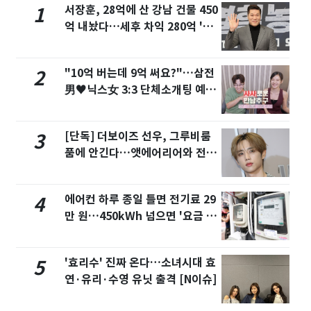
서장훈, 28억에 산 강남 건물 450
1
억 내놨다…세후 차익 280억 '잭
팟'
"10억 버는데 9억 써요?"…삼전
2
男♥닉스女 3:3 단체소개팅 예능
화제
[단독] 더보이즈 선우, 그루비룸
3
품에 안긴다…앳에어리어와 전속
계약
에어컨 하루 종일 틀면 전기료 29
4
만 원…450kWh 넘으면 '요금 폭
탄'
'효리수' 진짜 온다…소녀시대 효
5
연·유리·수영 유닛 출격 [N이슈]