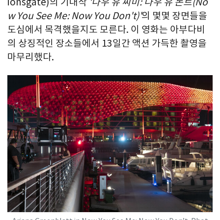
ionsgate)의 기대작
'
나우 유 씨미
:
나우 유 돈트
(No
w You See Me: Now You Don't)'
의 몇몇 장면들을
도심에서 목격했을지도 모른다. 이 영화는 아부다비
의 상징적인 장소들에서 13일간 액션 가득한 촬영을
마무리했다.