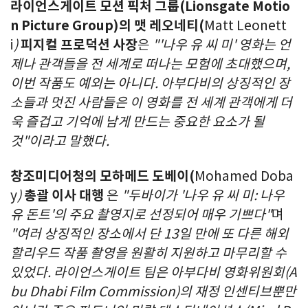
라이언스게이트 모션 픽처 그룹
(Lionsgate Motio
n Picture Group)
의
맷 레오네티
(
Matt Leonett
i
)
피지컬 프로덕션 사장
은
"'
나우 유 씨 미
'
영화는 언
제나 관객들을 전 세계로 떠나는 모험에 초대했으며
,
이번 작품도 예외는 아니다
.
아부다비의 상징적인 장
소들과 멋진 사람들은 이 영화를 전 세계 관객에게 더
욱 즐겁고 기억에 남게 만드는 중요한 요소가 될
것
"
이라고 말했다
.
창조미디어청의
모하메드 도베이
(
Mohamed Doba
y
)
총괄 이사 대행
은
"
두바이가
'
나우 유 씨 미
:
나우
유 돈트
'
의 주요 촬영지로 선정되어 매우 기쁘다
"
며
"
여러 상징적인 장소에서 단
13
일 만에 또 다른 해외
할리우드 작품 촬영을 원활히 지원하고 마무리할 수
있었다
.
라이언스게이트 팀은 아부다비 영화위원회
(A
bu Dhabi Film Commission)
의 재정 인센티브뿐만