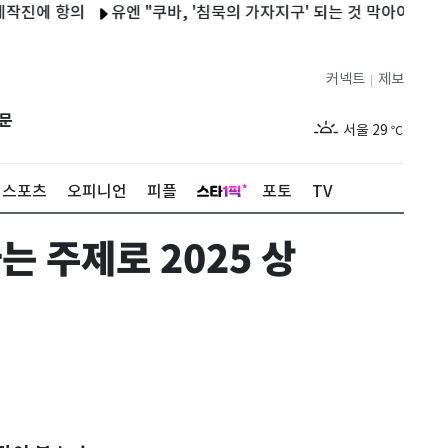
 항의
유엔 "쿠바, '침묵의 가자지구' 되는 것 막아야…美제재 중
커넥트
제보
|
제주
28
℃
문
서울
29
℃
부산
27
℃
스포츠
오피니언
피플
포토
TV
대구
29
℃
는 주제로 2025 상
인천
28
℃
광주
27
℃
대전
29
℃
울산
27
℃
강릉
25
℃
제주
28
℃