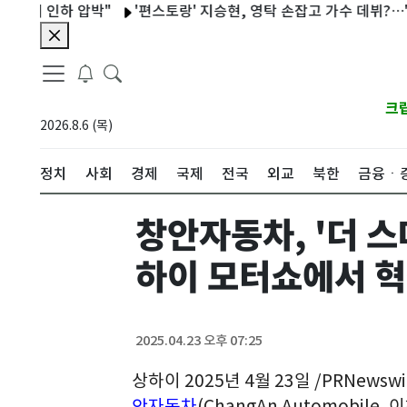
인하 압박"
'편스토랑' 지승현, 영탁 손잡고 가수 데뷔?…'고된떡
크
2026.8.6 (목)
정치
사회
경제
국제
전국
외교
북한
금융ㆍ
창안자동차, '더 스
하이 모터쇼에서 혁
2025.04.23 오후 07:25
상하이 2025년 4월 23일 /PRNews
안자동차
(ChangAn Automobile,