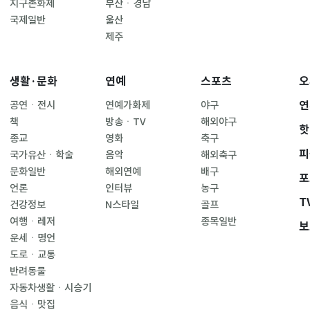
지구촌화제
부산ㆍ경남
국제일반
울산
제주
생활·문화
연예
스포츠
오
연
공연ㆍ전시
연예가화제
야구
책
방송ㆍTV
해외야구
핫
종교
영화
축구
피
국가유산ㆍ학술
음악
해외축구
문화일반
해외연예
배구
포
언론
인터뷰
농구
T
건강정보
N스타일
골프
여행ㆍ레저
종목일반
보
운세ㆍ명언
도로ㆍ교통
반려동물
자동차생활ㆍ시승기
음식ㆍ맛집