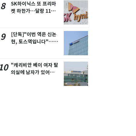
SK하이닉스 또 프리마
8
켓 하한가…달랑 11주에
시초가 소동
[단독]"이번 역은 신논
9
현, 토스역입니다"…서
울 지하철에 토스 이름
새겼다
"캐리비안 베이 여자 탈
10
의실에 남자가 있어
요"…경찰 수사