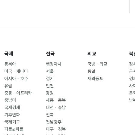
국제
전국
외교
북
동북아
행정자치
국방ㆍ외교
정
미국ㆍ캐나다
서울
통일
군
아시아ㆍ호주
경기
재외동포
경
유럽
인천
사
중동ㆍ아프리카
강원
문
중남미
세종ㆍ충북
남
국제경제
대전ㆍ충남
기후변화
전북
국제기구
전남광주
피플&피플
대구ㆍ경북