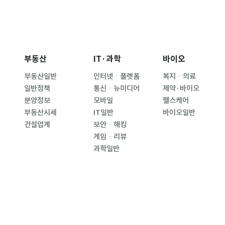
부동산
IT·과학
바이오
부동산일반
인터넷ㆍ플랫폼
복지ㆍ의료
일반정책
통신ㆍ뉴미디어
제약·바이오
분양정보
모바일
헬스케어
부동산시세
IT일반
바이오일반
건설업계
보안ㆍ해킹
게임ㆍ리뷰
과학일반