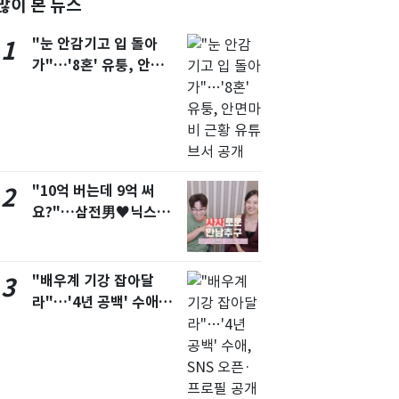
많이 본 뉴스
서울
29
℃
"눈 안감기고 입 돌아
1
부산
27
℃
가"…'8혼' 유퉁, 안면
마비 근황 유튜브서 공개
대구
29
℃
인천
28
℃
광주
27
℃
"10억 버는데 9억 써
대전
29
2
℃
요?"…삼전男♥닉스女
울산
27
℃
3:3 단체소개팅 예능 화
제
강릉
25
℃
"배우계 기강 잡아달
3
제주
28
℃
라"…'4년 공백' 수애,
SNS 오픈·프로필 공개
화제