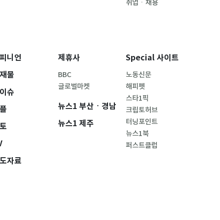
취업ㆍ채용
피니언
제휴사
Special 사이트
재물
BBC
노동신문
글로벌마켓
해피펫
이슈
스타1픽
뉴스1 부산ㆍ경남
플
크립토허브
터닝포인트
뉴스1 제주
토
뉴스1북
V
퍼스트클럽
도자료