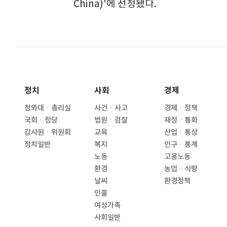
China
)'에 선정됐다.
정치
사회
경제
청와대ㆍ총리실
사건ㆍ사고
경제ㆍ정책
국회ㆍ정당
법원ㆍ검찰
재정ㆍ통화
감사원ㆍ위원회
교육
산업ㆍ통상
정치일반
복지
인구ㆍ통계
노동
고용노동
환경
농업ㆍ식량
날씨
환경정책
인물
여성가족
사회일반