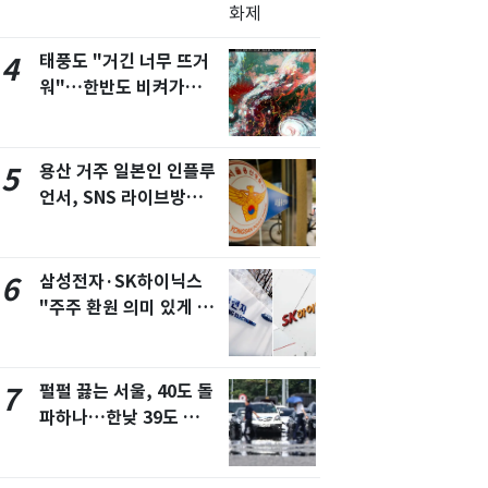
태풍도 "거긴 너무 뜨거
4
워"…한반도 비켜가는
'돌핀'과 '찬홈'
용산 거주 일본인 인플루
5
언서, SNS 라이브방송
도중 사망
삼성전자·SK하이닉스
6
"주주 환원 의미 있게 확
대할 것" 약속
펄펄 끓는 서울, 40도 돌
7
파하나…한낮 39도 폭염
[오늘날씨]