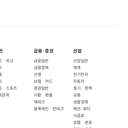
한
금융·증권
산업
치ㆍ외교
금융일반
산업일반
사
금융정책
재계
제
은행
전기전자
회
보험ㆍ카드
자동차
화ㆍ스포츠
증권일반
중기ㆍ정책
북관계
시황ㆍ환율
유통
재테크
생활경제
블록체인ㆍ핀테크
패션·뷰티
식음료
호텔ㆍ관광