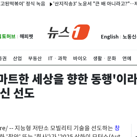
볶이' 정식 녹음
'산지직송3' 노윤서 "큰 배 아니라고?"…제작진에
립토허브
해피펫
English
노동신
|
|
증권
산업
부동산
ITㆍ과학
바이오
생활ㆍ문화
연예
마트한 세상을 향한 동행'이라
신 선도
wire/ -- 지능형 저탄소 모빌리티 기술을 선도하는
창
 이하 '창안' 또는 '회사')가 '2025 상하이 모터쇼(Aut