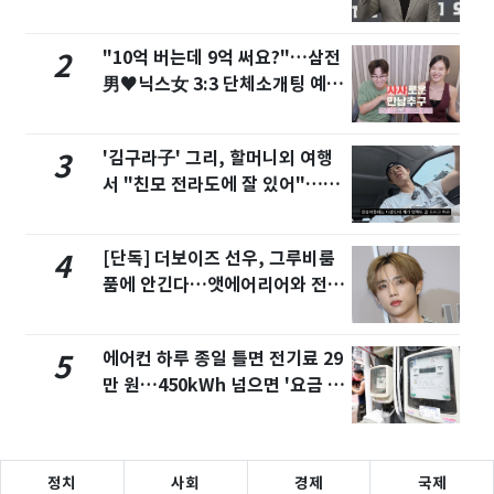
팟'
"10억 버는데 9억 써요?"…삼전
2
男♥닉스女 3:3 단체소개팅 예능
화제
'김구라子' 그리, 할머니외 여행
3
서 "친모 전라도에 잘 있어"…유
튜브서 언급
[단독] 더보이즈 선우, 그루비룸
4
품에 안긴다…앳에어리어와 전속
계약
에어컨 하루 종일 틀면 전기료 29
5
만 원…450kWh 넘으면 '요금 폭
탄'
정치
사회
경제
국제