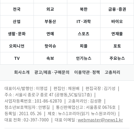
전국
외교
북한
금융·증권
산업
부동산
IT·과학
바이오
생활·문화
연예
스포츠
연재물
오피니언
핫이슈
피플
포토
TV
속보
인기뉴스
주요뉴스
회사소개
광고/제휴·구매문의
이용약관·정책
고충처리
대표이사/발행인 : 이영섭
|
편집인 : 채원배
|
편집국장 : 김기성
|
주소 : 서울시 종로구 종로 47 (공평동,SC빌딩17층)
|
사업자등록번호 : 101-86-62870
|
고충처리인 : 김성환
|
청소년보호책임자 : 안병길
|
통신판매업신고 : 서울종로 0676호
|
등록일 : 2011. 05. 26
|
제호 : 뉴스1코리아(읽기: 뉴스원코리아)
|
대표 전화 : 02-397-7000
|
대표 이메일 :
webmaster@news1.kr