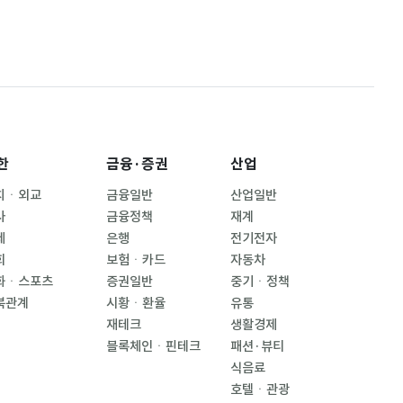
한
금융·증권
산업
치ㆍ외교
금융일반
산업일반
사
금융정책
재계
제
은행
전기전자
회
보험ㆍ카드
자동차
화ㆍ스포츠
증권일반
중기ㆍ정책
북관계
시황ㆍ환율
유통
재테크
생활경제
블록체인ㆍ핀테크
패션·뷰티
식음료
호텔ㆍ관광