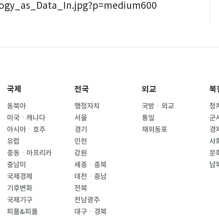
logy_as_Data_In.jpg?p=medium600
국제
전국
외교
북
동북아
행정자치
국방ㆍ외교
정
미국ㆍ캐나다
서울
통일
군
아시아ㆍ호주
경기
재외동포
경
유럽
인천
사
중동ㆍ아프리카
강원
문
중남미
세종ㆍ충북
남
국제경제
대전ㆍ충남
기후변화
전북
국제기구
전남광주
피플&피플
대구ㆍ경북