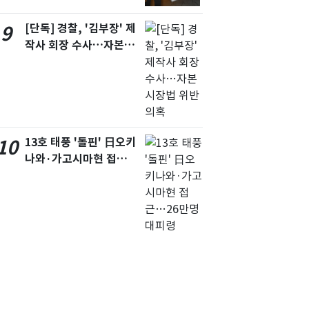
[단독] 경찰, '김부장' 제
9
작사 회장 수사…자본시
장법 위반 의혹
13호 태풍 '돌핀' 日오키
10
나와·가고시마현 접
근…26만명 대피령