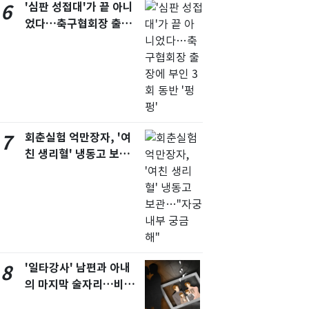
'심판 성접대'가 끝 아니
6
었다…축구협회장 출장
에 부인 3회 동반 '펑펑'
회춘실험 억만장자, '여
7
친 생리혈' 냉동고 보
관…"자궁 내부 궁금해"
'일타강사' 남편과 아내
8
의 마지막 술자리…비극
으로 끝나버린 17년