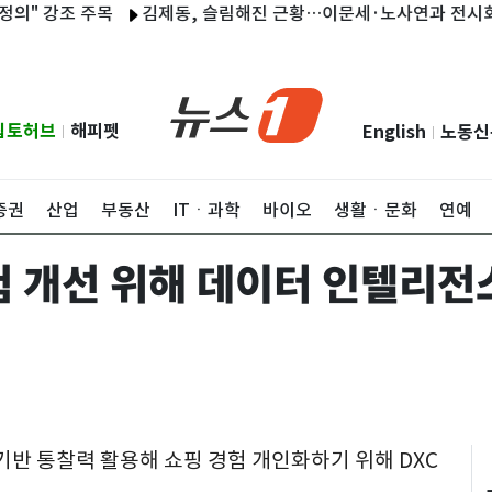
강조 주목
김제동, 슬림해진 근황…이문세·노사연과 전시회 회동 
립토허브
해피펫
English
노동신
|
|
증권
산업
부동산
ITㆍ과학
바이오
생활ㆍ문화
연예
험 개선 위해 데이터 인텔리전
기반 통찰력 활용해 쇼핑 경험 개인화하기 위해 DXC