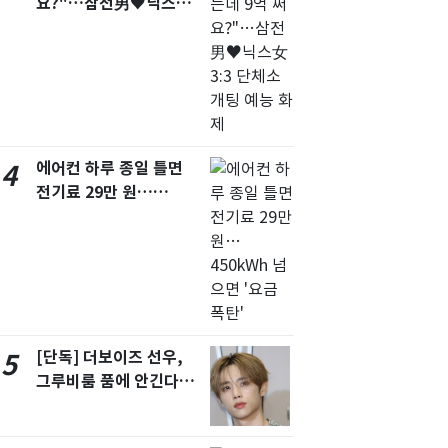
요?"…삼전男♥닉스女
3:3 단체소개팅 예능 화
제
에어컨 하루 종일 틀면
4
전기료 29만 원…
450kWh 넘으면 '요금
폭탄'
[단독] 더보이즈 선우,
5
그루비룸 품에 안긴다…
앳에어리어와 전속계약