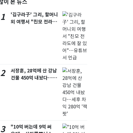
많이 본 뉴스
서울
27
℃
'김구라子' 그리, 할머니
1
부산
25
℃
외 여행서 "친모 전라도
에 잘 있어"…유튜브서
대구
27
℃
언급
인천
30
℃
광주
31
℃
대전
29
℃
서장훈, 28억에 산 강남
2
울산
25
℃
건물 450억 내놨다…세
후 차익 280억 '잭팟'
강릉
22
℃
제주
28
℃
"10억 버는데 9억 써
3