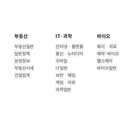
부동산
IT·과학
바이오
부동산일반
인터넷ㆍ플랫폼
복지ㆍ의료
일반정책
통신ㆍ뉴미디어
제약·바이오
분양정보
모바일
헬스케어
부동산시세
IT일반
바이오일반
건설업계
보안ㆍ해킹
게임ㆍ리뷰
과학일반