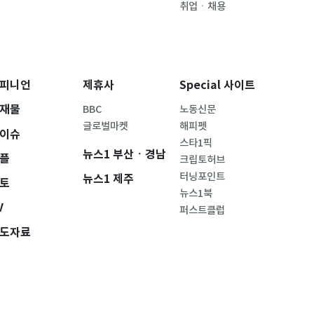
취업ㆍ채용
피니언
제휴사
Special 사이트
재물
BBC
노동신문
글로벌마켓
해피펫
이슈
스타1픽
뉴스1 부산ㆍ경남
플
크립토허브
터닝포인트
뉴스1 제주
토
뉴스1북
V
퍼스트클럽
도자료