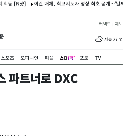
[N샷]
이란 매체, 최고지도자 영상 최초 공개…'날짜 미상' 영상
커넥트
제보
|
제주
28
℃
문
서울
27
℃
부산
25
℃
스포츠
오피니언
피플
포토
TV
대구
27
℃
스 파트너로 DXC
인천
30
℃
광주
31
℃
대전
29
℃
울산
25
℃
강릉
22
℃
제주
28
℃