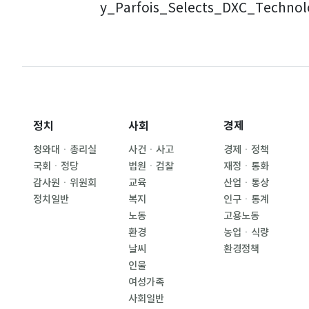
y_Parfois_Selects_DXC_Techno
정치
사회
경제
청와대ㆍ총리실
사건ㆍ사고
경제ㆍ정책
국회ㆍ정당
법원ㆍ검찰
재정ㆍ통화
감사원ㆍ위원회
교육
산업ㆍ통상
정치일반
복지
인구ㆍ통계
노동
고용노동
환경
농업ㆍ식량
날씨
환경정책
인물
여성가족
사회일반