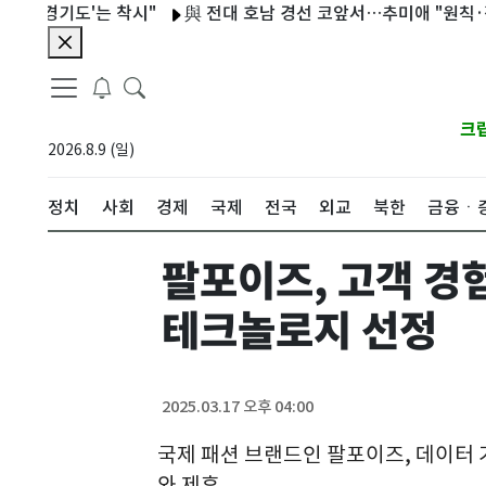
경기도'는 착시"
與 전대 호남 경선 코앞서…추미애 "원칙·정의" 
크
2026.8.9 (일)
정치
사회
경제
국제
전국
외교
북한
금융ㆍ
팔포이즈, 고객 경
테크놀로지 선정
2025.03.17 오후 04:00
국제 패션 브랜드인 팔포이즈, 데이터 
와 제휴