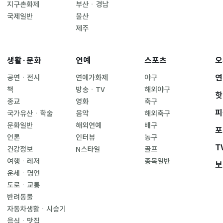
지구촌화제
부산ㆍ경남
국제일반
울산
제주
생활·문화
연예
스포츠
오
연
공연ㆍ전시
연예가화제
야구
책
방송ㆍTV
해외야구
핫
종교
영화
축구
피
국가유산ㆍ학술
음악
해외축구
문화일반
해외연예
배구
포
언론
인터뷰
농구
T
건강정보
N스타일
골프
여행ㆍ레저
종목일반
보
운세ㆍ명언
도로ㆍ교통
반려동물
자동차생활ㆍ시승기
음식ㆍ맛집