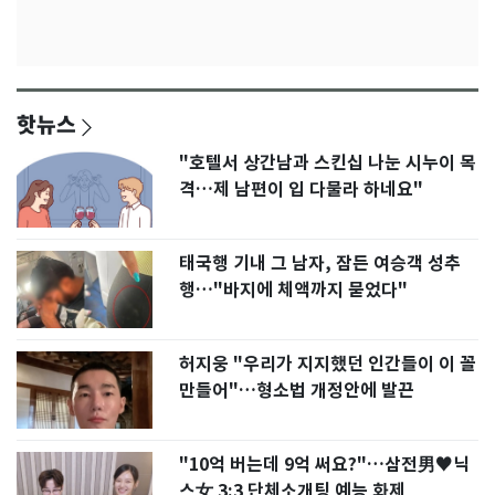
핫뉴스
"호텔서 상간남과 스킨십 나눈 시누이 목
격…제 남편이 입 다물라 하네요"
태국행 기내 그 남자, 잠든 여승객 성추
행…"바지에 체액까지 묻었다"
허지웅 "우리가 지지했던 인간들이 이 꼴
만들어"…형소법 개정안에 발끈
"10억 버는데 9억 써요?"…삼전男♥닉
스女 3:3 단체소개팅 예능 화제