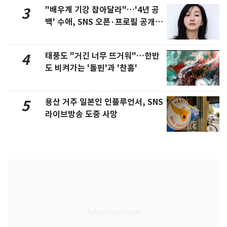
"배우계 기강 잡아달라"…'4년 공
3
백' 수애, SNS 오픈·프로필 공개
화제
태풍도 "거긴 너무 뜨거워"…한반
4
도 비켜가는 '돌핀'과 '찬홈'
용산 거주 일본인 인플루언서, SNS
5
라이브방송 도중 사망