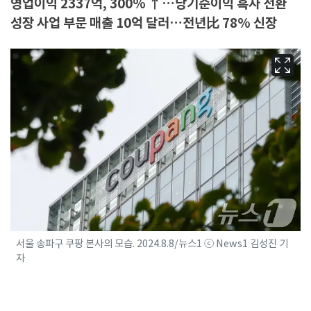
영업이익 2337억, 300% ↑…당기순이익 흑자 전환
성장 사업 부문 매출 10억 달러…전년比 78% 신장
서울 송파구 쿠팡 본사의 모습. 2024.8.8/뉴스1 ⓒ News1 김성진 기
자