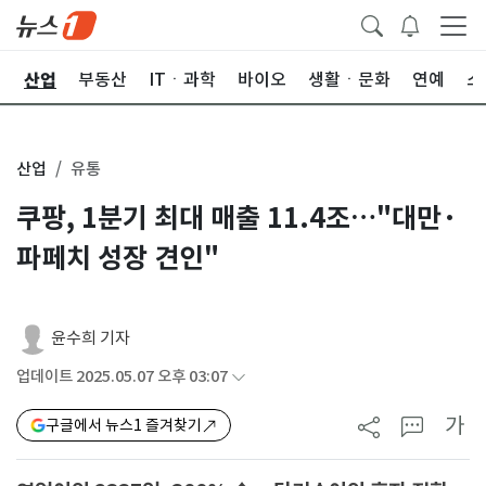
산업
권
부동산
ITㆍ과학
바이오
생활ㆍ문화
연예
스
산업
유통
쿠팡, 1분기 최대 매출 11.4조…"대만·
파페치 성장 견인"
윤수희 기자
업데이트 2025.05.07 오후 03:07
가
구글에서 뉴스1 즐겨찾기