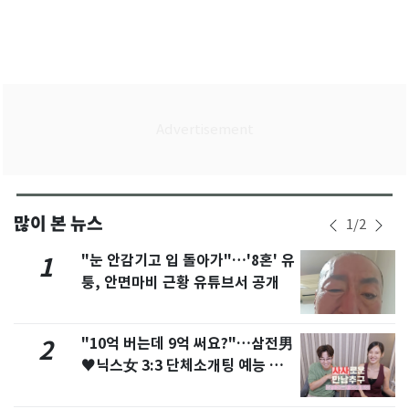
많이 본 뉴스
1
/
2
"눈 안감기고 입 돌아가"…'8혼' 유
1
퉁, 안면마비 근황 유튜브서 공개
"10억 버는데 9억 써요?"…삼전男
2
♥닉스女 3:3 단체소개팅 예능 화
제