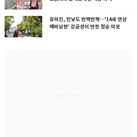
유하진, 민낯도 반짝반짝…'14세 연상
예비남편' 강균성이 반한 청순 미모