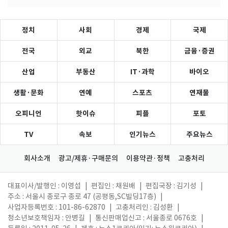
정치
사회
경제
국제
전국
외교
북한
금융·증권
산업
부동산
IT·과학
바이오
생활·문화
연예
스포츠
연재물
오피니언
핫이슈
피플
포토
TV
속보
인기뉴스
주요뉴스
회사소개
광고/제휴·구매문의
이용약관·정책
고충처리
대표이사/발행인 : 이영섭
|
편집인 : 채원배
|
편집국장 : 김기성
|
주소 : 서울시 종로구 종로 47 (공평동,SC빌딩17층)
|
사업자등록번호 : 101-86-62870
|
고충처리인 : 김성환
|
청소년보호책임자 : 안병길
|
통신판매업신고 : 서울종로 0676호
|