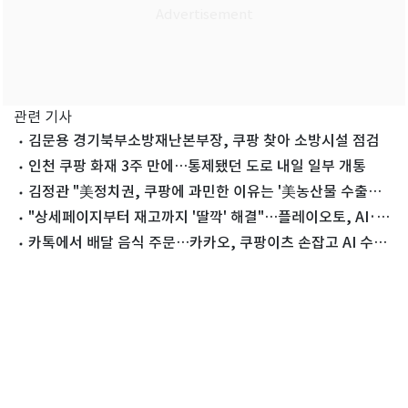
관련 기사
김문용 경기북부소방재난본부장, 쿠팡 찾아 소방시설 점검
인천 쿠팡 화재 3주 만에…통제됐던 도로 내일 일부 개통
김정관 "美정치권, 쿠팡에 과민한 이유는 '美농산물 수출통
로'로 오해
"상세페이지부터 재고까지 '딸깍' 해결"…플레이오토, AI·자
동화 가속
카톡에서 배달 음식 주문…카카오, 쿠팡이츠 손잡고 AI 수익
화 시동