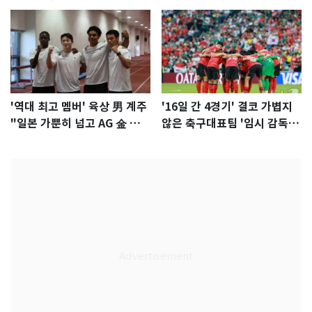
'역대 최고 멤버' 육상 男 계주
'16일 간 4경기' 결코 가볍지
"일본 가뿐히 넘고 AG 金 따겠
않은 축구대표팀 '임시 감독'
다"
무게