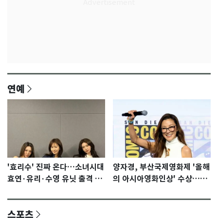
연예
'효리수' 진짜 온다…소녀시대
양자경, 부산국제영화제 '올해
효연·유리·수영 유닛 출격 [N
의 아시아영화인상' 수상…15
이슈]
년만에 부산 온다
스포츠