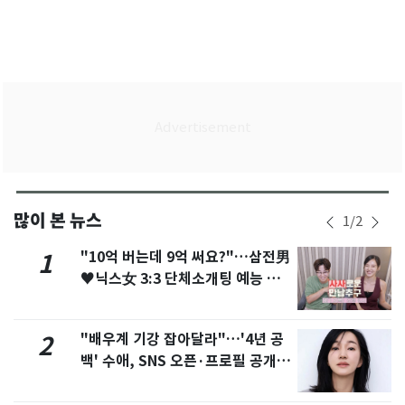
많이 본 뉴스
1
/
2
"10억 버는데 9억 써요?"…삼전男
1
♥닉스女 3:3 단체소개팅 예능 화
제
"배우계 기강 잡아달라"…'4년 공
2
백' 수애, SNS 오픈·프로필 공개
화제