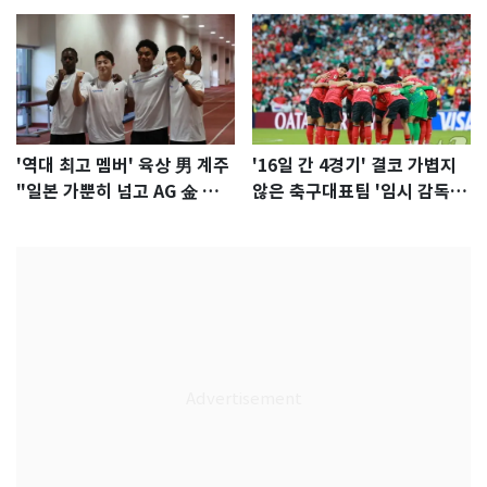
'역대 최고 멤버' 육상 男 계주
'16일 간 4경기' 결코 가볍지
"일본 가뿐히 넘고 AG 金 따겠
않은 축구대표팀 '임시 감독'
다"
무게