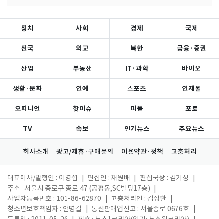
정치
사회
경제
국제
전국
외교
북한
금융·증권
산업
부동산
IT·과학
바이오
생활·문화
연예
스포츠
연재물
오피니언
핫이슈
피플
포토
TV
속보
인기뉴스
주요뉴스
회사소개
광고/제휴·구매문의
이용약관·정책
고충처리
대표이사/발행인 : 이영섭
|
편집인 : 채원배
|
편집국장 : 김기성
|
주소 : 서울시 종로구 종로 47 (공평동,SC빌딩17층)
|
사업자등록번호 : 101-86-62870
|
고충처리인 : 김성환
|
청소년보호책임자 : 안병길
|
통신판매업신고 : 서울종로 0676호
|
등록일 : 2011. 05. 26
|
제호 : 뉴스1코리아(읽기: 뉴스원코리아)
|