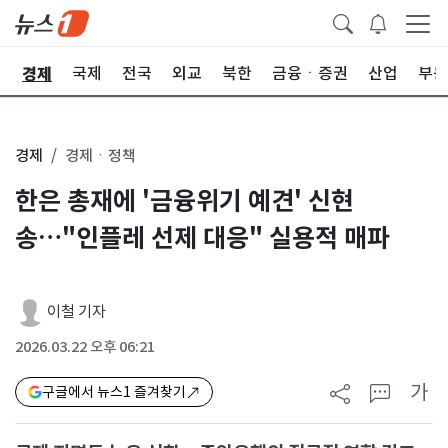
경제
회
국제
전국
외교
북한
금융ㆍ증권
산업
부동
경제
경제ㆍ정책
한은 총재에 '금융위기 예견' 신현
송…"인플레 선제 대응" 실용적 매파
이철 기자
2026.03.22 오후 06:21
가
구글에서 뉴스1 즐겨찾기