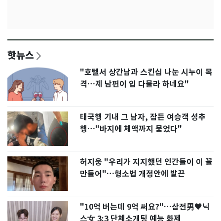
핫뉴스
"호텔서 상간남과 스킨십 나눈 시누이 목
격…제 남편이 입 다물라 하네요"
태국행 기내 그 남자, 잠든 여승객 성추
행…"바지에 체액까지 묻었다"
허지웅 "우리가 지지했던 인간들이 이 꼴
만들어"…형소법 개정안에 발끈
"10억 버는데 9억 써요?"…삼전男♥닉
스女 3:3 단체소개팅 예능 화제