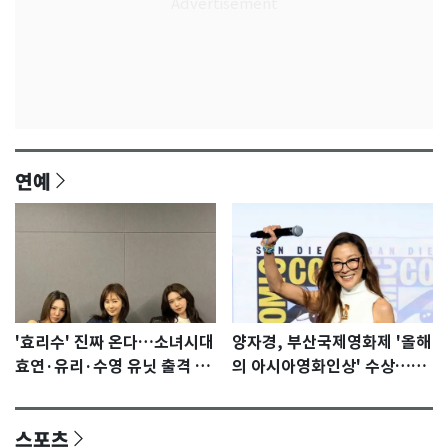
연예
'효리수' 진짜 온다…소녀시대
양자경, 부산국제영화제 '올해
효연·유리·수영 유닛 출격 [N
의 아시아영화인상' 수상…15
이슈]
년만에 부산 온다
스포츠