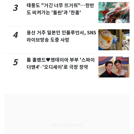
태풍도 "거긴 너무 뜨거워"…한반
3
도 비켜가는 '돌핀'과 '찬홈'
용산 거주 일본인 인플루언서, SNS
4
라이브방송 도중 사망
톰 홀랜드♥젠데이아 부부 '스파이
5
더맨4'·'오디세이'로 극장 장악