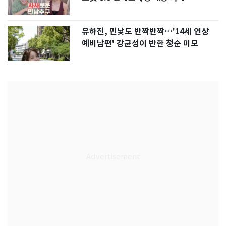
유하진, 민낯도 반짝반짝…'14세 연상
예비남편' 강균성이 반한 청순 미모